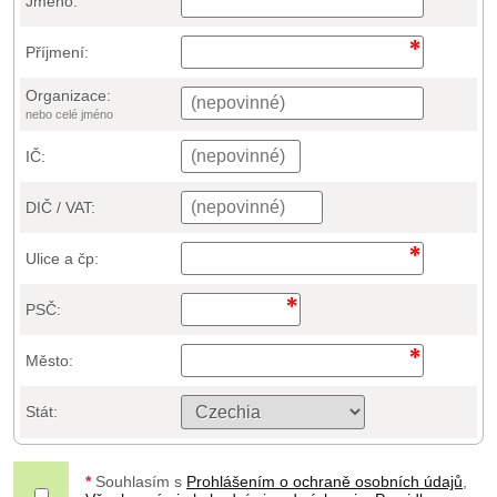
Jméno:
Příjmení:
Organizace:
nebo celé jméno
IČ:
DIČ / VAT:
Ulice a čp:
PSČ:
Město:
Stát:
*
Souhlasím s
Prohlášením o ochraně osobních údajů
,