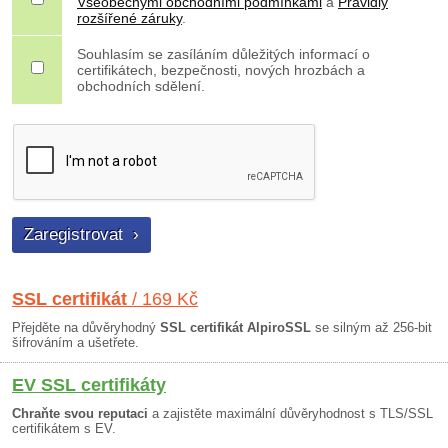
Všeobecnými obchodními podmínkami
a
Pravidly
rozšířené záruky
.
Souhlasím se zasíláním důležitých informací o
certifikátech, bezpečnosti, nových hrozbách a
obchodních sdělení.
SSL certifikát
/ 169 Kč
Přejděte na důvěryhodný
SSL certifikát AlpiroSSL
se silným až 256-bit
šifrováním a ušetřete.
EV SSL certifikáty
Chraňte svou reputaci
a zajistěte maximální důvěryhodnost s TLS/SSL
certifikátem s EV.