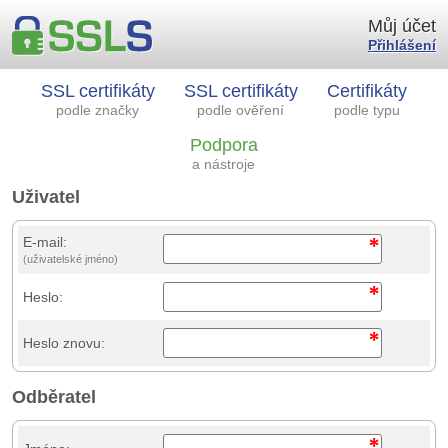
Můj účet
Přihlášení
SSL certifikáty
SSL certifikáty
Certifikáty
podle značky
podle ověření
podle typu
Podpora
a nástroje
Uživatel
E-mail:
(uživatelské jméno)
Heslo:
Heslo znovu:
Odběratel