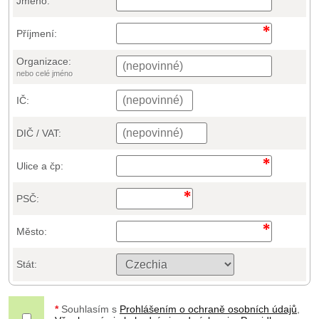
Jméno:
Příjmení:
Organizace:
nebo celé jméno
IČ:
DIČ / VAT:
Ulice a čp:
PSČ:
Město:
Stát:
*
Souhlasím s
Prohlášením o ochraně osobních údajů
,