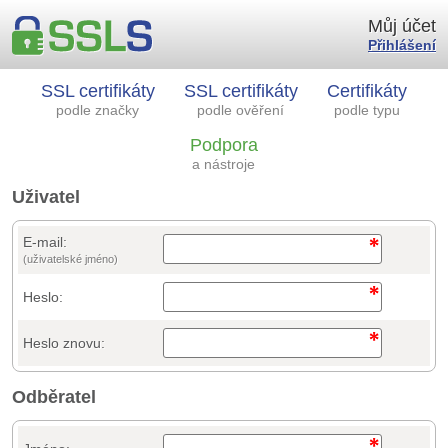
Můj účet
Přihlášení
SSL certifikáty
SSL certifikáty
Certifikáty
podle značky
podle ověření
podle typu
Podpora
a nástroje
Uživatel
E-mail:
(uživatelské jméno)
Heslo:
Heslo znovu:
Odběratel