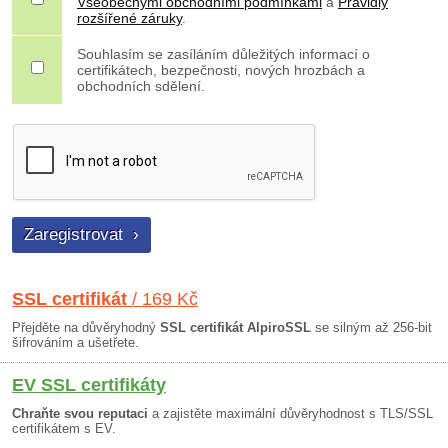
Všeobecnými obchodními podmínkami
a
Pravidly
rozšířené záruky
.
Souhlasím se zasíláním důležitých informací o
certifikátech, bezpečnosti, nových hrozbách a
obchodních sdělení.
SSL certifikát
/ 169 Kč
Přejděte na důvěryhodný
SSL certifikát AlpiroSSL
se silným až 256-bit
šifrováním a ušetřete.
EV SSL certifikáty
Chraňte svou reputaci
a zajistěte maximální důvěryhodnost s TLS/SSL
certifikátem s EV.