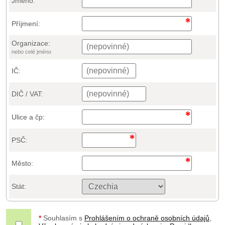
Jméno:
Příjmení:
Organizace:
nebo celé jméno
IČ:
DIČ / VAT:
Ulice a čp:
PSČ:
Město:
Stát:
*
Souhlasím s
Prohlášením o ochraně osobních údajů
,