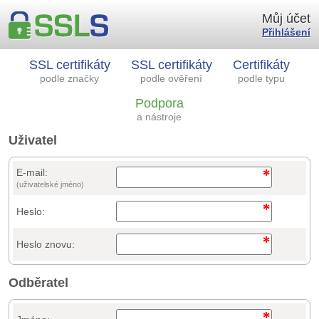
Můj účet
Přihlášení
SSL certifikáty
SSL certifikáty
Certifikáty
podle značky
podle ověření
podle typu
Podpora
a nástroje
Uživatel
E-mail:
(uživatelské jméno)
Heslo:
Heslo znovu:
Odběratel