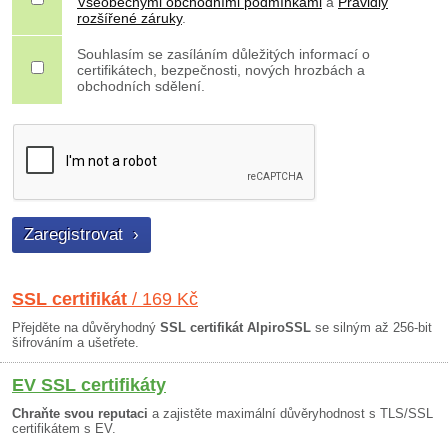
Všeobecnými obchodními podmínkami
a
Pravidly
rozšířené záruky
.
Souhlasím se zasíláním důležitých informací o
certifikátech, bezpečnosti, nových hrozbách a
obchodních sdělení.
SSL certifikát
/ 169 Kč
Přejděte na důvěryhodný
SSL certifikát AlpiroSSL
se silným až 256-bit
šifrováním a ušetřete.
EV SSL certifikáty
Chraňte svou reputaci
a zajistěte maximální důvěryhodnost s TLS/SSL
certifikátem s EV.