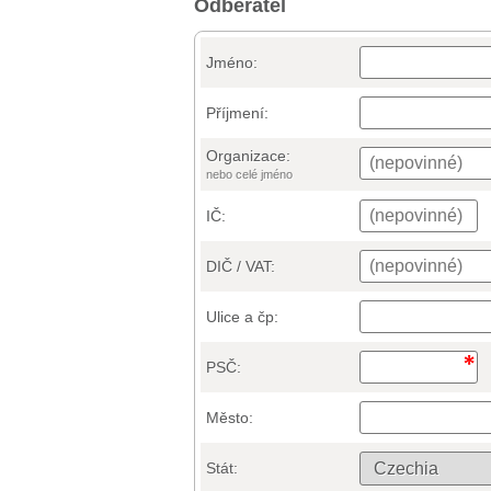
Odběratel
Jméno:
Příjmení:
Organizace:
nebo celé jméno
IČ:
DIČ / VAT:
Ulice a čp:
PSČ:
Město:
Stát: