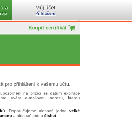
ora
Můj účet
roje
Přihlášení
Koupit certifikát
it pro přihlášení k vašemu účtu.
upozorněni na blížící se datum expirace
ujeme uvést e-mailovou adresu, kterou
aků
. Doporučujeme alespoň jedno
velké
ísmeno
a alespoň jednu
číslici
.