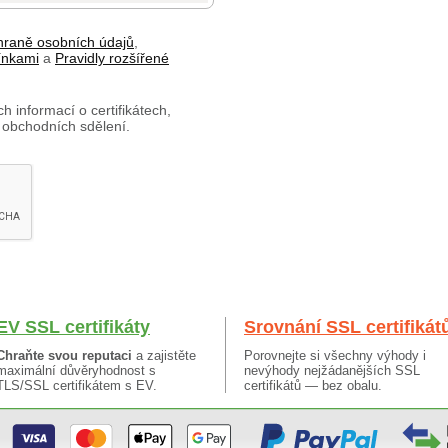
hraně osobních údajů
,
ínkami
a
Pravidly rozšířené
h informací o certifikátech,
 obchodních sdělení.
EV SSL certifikáty
Srovnání SSL certifikát
Chraňte svou reputaci
a zajistěte
Porovnejte si všechny výhody i
maximální důvěryhodnost s
nevýhody nejžádanějších SSL
TLS/SSL certifikátem s EV.
certifikátů — bez obalu.