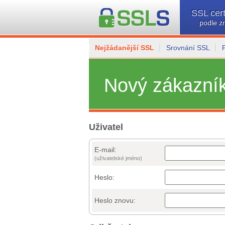
SSL cert
podle z
Nejžádanější SSL
Srovnání SSL
Nový zákazní
Uživatel
E-mail:
(uživatelské jméno)
Heslo:
Heslo znovu: