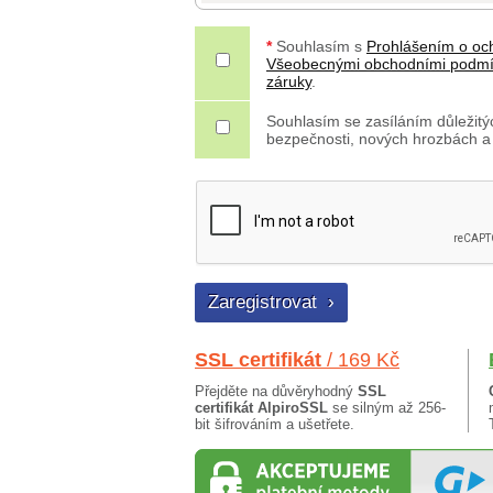
*
Souhlasím s
Prohlášením o oc
Všeobecnými obchodními podm
záruky
.
Souhlasím se zasíláním důležitýc
bezpečnosti, nových hrozbách a
SSL certifikát
/ 169 Kč
Přejděte na důvěryhodný
SSL
certifikát AlpiroSSL
se silným až 256-
bit šifrováním a ušetřete.