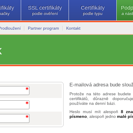
ifikáty
SSL certifikáty
Certifikáty
Podp
načky
podle ověření
podle typu
a nást
Prodloužení
Partner program
Kontakt
k
E-mailová adresa bude slouž
Protože na této adrese budete 
certifikátů, důrazně doporuč
používáte na denní bázi.
Heslo musí mít alespoň
8 zn
písmeno
, alespoň jedno
malé p