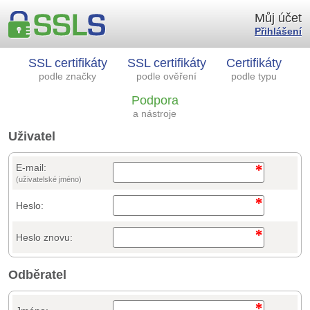
Můj účet
Přihlášení
SSL certifikáty
SSL certifikáty
Certifikáty
podle značky
podle ověření
podle typu
Podpora
a nástroje
Uživatel
E-mail:
(uživatelské jméno)
Heslo:
Heslo znovu:
Odběratel