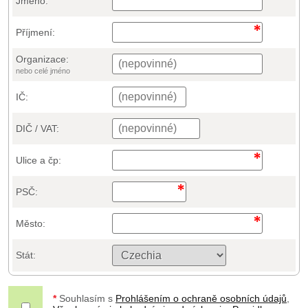
Jméno:
Příjmení:
Organizace:
nebo celé jméno
IČ:
DIČ / VAT:
Ulice a čp:
PSČ:
Město:
Stát:
*
Souhlasím s
Prohlášením o ochraně osobních údajů
,