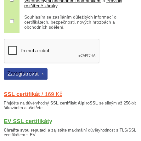
Všeobecnými obchodními podmínkami
a
Pravidly
rozšířené záruky
.
Souhlasím se zasíláním důležitých informací o
certifikátech, bezpečnosti, nových hrozbách a
obchodních sdělení.
SSL certifikát
/ 169 Kč
Přejděte na důvěryhodný
SSL certifikát AlpiroSSL
se silným až 256-bit
šifrováním a ušetřete.
EV SSL certifikáty
Chraňte svou reputaci
a zajistěte maximální důvěryhodnost s TLS/SSL
certifikátem s EV.