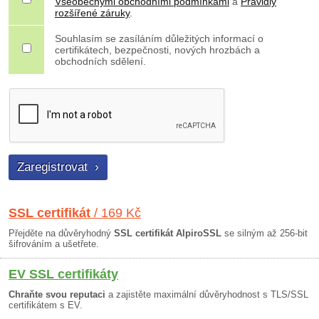
Všeobecnými obchodními podmínkami
a
Pravidly
rozšířené záruky
.
Souhlasím se zasíláním důležitých informací o
certifikátech, bezpečnosti, nových hrozbách a
obchodních sdělení.
SSL certifikát
/ 169 Kč
Přejděte na důvěryhodný
SSL certifikát AlpiroSSL
se silným až 256-bit
šifrováním a ušetřete.
EV SSL certifikáty
Chraňte svou reputaci
a zajistěte maximální důvěryhodnost s TLS/SSL
certifikátem s EV.