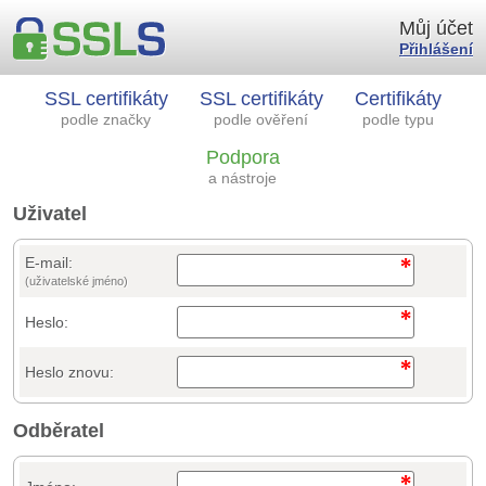
Můj účet
Přihlášení
SSL certifikáty
SSL certifikáty
Certifikáty
podle značky
podle ověření
podle typu
Podpora
a nástroje
Uživatel
E-mail:
(uživatelské jméno)
Heslo:
Heslo znovu:
Odběratel