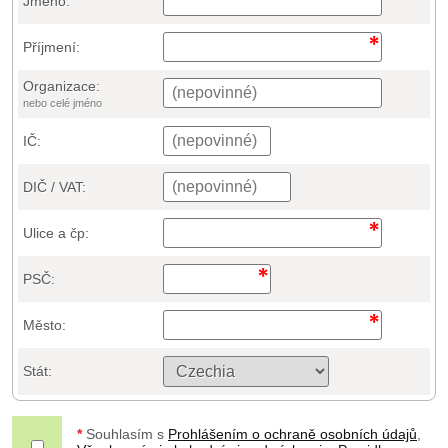
Jméno:
Příjmení:
Organizace:
nebo celé jméno
IČ:
DIČ / VAT:
Ulice a čp:
PSČ:
Město:
Stát:
*
Souhlasím s
Prohlášením o ochraně osobních údajů
,