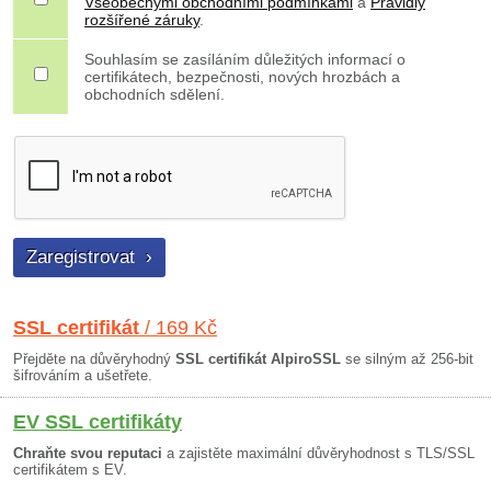
Všeobecnými obchodními podmínkami
a
Pravidly
rozšířené záruky
.
Souhlasím se zasíláním důležitých informací o
certifikátech, bezpečnosti, nových hrozbách a
obchodních sdělení.
SSL certifikát
/ 169 Kč
Přejděte na důvěryhodný
SSL certifikát AlpiroSSL
se silným až 256-bit
šifrováním a ušetřete.
EV SSL certifikáty
Chraňte svou reputaci
a zajistěte maximální důvěryhodnost s TLS/SSL
certifikátem s EV.