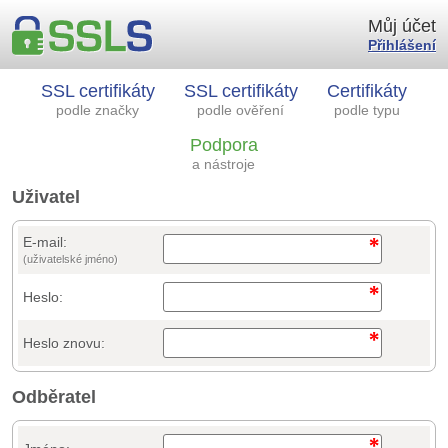
Můj účet
Přihlášení
SSL certifikáty
SSL certifikáty
Certifikáty
podle značky
podle ověření
podle typu
Podpora
a nástroje
Uživatel
E-mail:
(uživatelské jméno)
Heslo:
Heslo znovu:
Odběratel