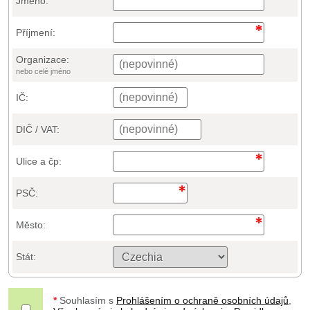
Jméno:
Příjmení:
Organizace:
nebo celé jméno
IČ:
DIČ / VAT:
Ulice a čp:
PSČ:
Město:
Stát:
*
Souhlasím s
Prohlášením o ochraně osobních údajů
,