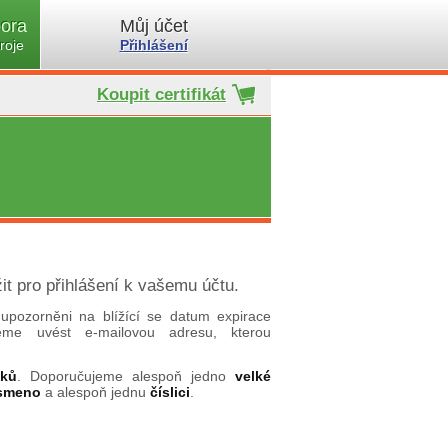
ora
Můj účet
roje
Přihlášení
Koupit certifikát
it pro přihlášení k vašemu účtu.
upozorněni na blížící se datum expirace
ujeme uvést e-mailovou adresu, kterou
aků
. Doporučujeme alespoň jedno
velké
ísmeno
a alespoň jednu
číslici
.