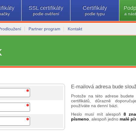
ifikáty
SSL certifikáty
Certifikáty
Podp
načky
podle ověření
podle typu
a nást
Prodloužení
Partner program
Kontakt
k
E-mailová adresa bude slouž
Protože na této adrese budete 
certifikátů, důrazně doporuč
používáte na denní bázi.
Heslo musí mít alespoň
8 zn
písmeno
, alespoň jedno
malé p