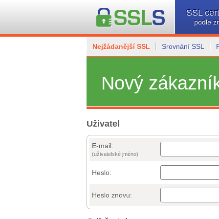
SSL cert
podle z
Nejžádanější SSL
Srovnání SSL
Nový zákazní
Uživatel
E-mail:
(uživatelské jméno)
Heslo:
Heslo znovu: