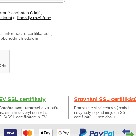
hraně osobních údajů
,
ínkami
a
Pravidly rozšířené
h informací o certifikátech,
 obchodních sdělení.
EV SSL certifikáty
Srovnání SSL certifikát
Chraňte svou reputaci
a zajistěte
Porovnejte si všechny výhody i
maximální důvěryhodnost s
nevýhody nejžádanějších SSL
TLS/SSL certifikátem s EV.
certifikátů — bez obalu.