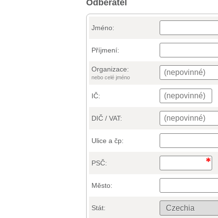
Odběratel
Jméno:
Příjmení:
Organizace:
nebo celé jméno
IČ:
DIČ / VAT:
Ulice a čp:
PSČ:
Město:
Stát: