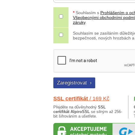
*
Souhlasím s
Prohlášením o oc
Všeobecnými obchodními podm
záruky
.
Souhlasím se zasíláním důležitýc
bezpečnosti, nových hrozbách a
SSL certifikát
/ 169 Kč
Přejděte na důvěryhodný
SSL
certifikát AlpiroSSL
se silným až 256-
bit šifrováním a ušetřete.