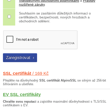
Všeobecnými obchodními podmínkami
a
Pravidly
rozšířené záruky
.
Souhlasím se zasíláním důležitých informací o
certifikátech, bezpečnosti, nových hrozbách a
obchodních sdělení.
SSL certifikát
/ 169 Kč
Přejděte na důvěryhodný
SSL certifikát AlpiroSSL
se silným až 256-bit
šifrováním a ušetřete.
EV SSL certifikáty
Chraňte svou reputaci
a zajistěte maximální důvěryhodnost s TLS/SSL
certifikátem s EV.