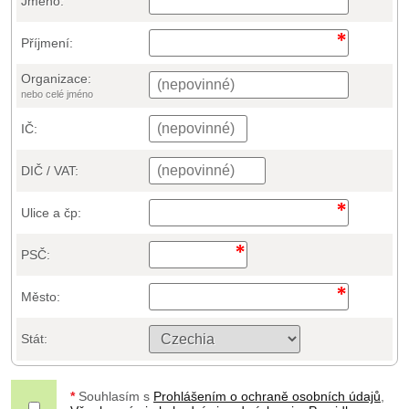
Jméno:
Příjmení:
Organizace:
nebo celé jméno
IČ:
DIČ / VAT:
Ulice a čp:
PSČ:
Město:
Stát:
*
Souhlasím s
Prohlášením o ochraně osobních údajů
,