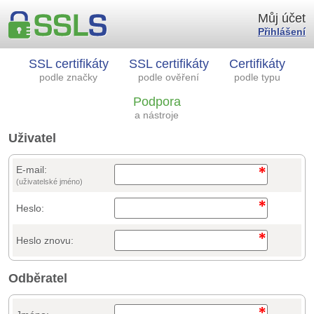
Můj účet
Přihlášení
SSL certifikáty
SSL certifikáty
Certifikáty
podle značky
podle ověření
podle typu
Podpora
a nástroje
Uživatel
E-mail:
(uživatelské jméno)
Heslo:
Heslo znovu:
Odběratel