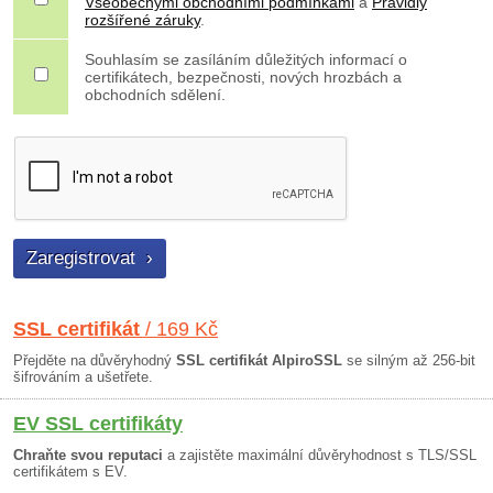
Všeobecnými obchodními podmínkami
a
Pravidly
rozšířené záruky
.
Souhlasím se zasíláním důležitých informací o
certifikátech, bezpečnosti, nových hrozbách a
obchodních sdělení.
SSL certifikát
/ 169 Kč
Přejděte na důvěryhodný
SSL certifikát AlpiroSSL
se silným až 256-bit
šifrováním a ušetřete.
EV SSL certifikáty
Chraňte svou reputaci
a zajistěte maximální důvěryhodnost s TLS/SSL
certifikátem s EV.