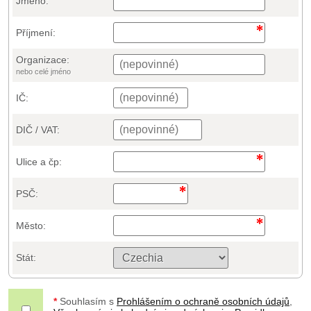
Jméno:
Příjmení:
Organizace:
nebo celé jméno
IČ:
DIČ / VAT:
Ulice a čp:
PSČ:
Město:
Stát:
*
Souhlasím s
Prohlášením o ochraně osobních údajů
,