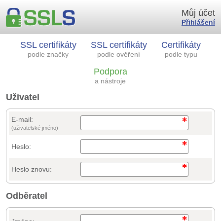
Můj účet
Přihlášení
SSL certifikáty
SSL certifikáty
Certifikáty
podle značky
podle ověření
podle typu
Podpora
a nástroje
Uživatel
E-mail:
(uživatelské jméno)
Heslo:
Heslo znovu:
Odběratel