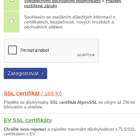
Všeobecnými obchodními podmínkami
a
Pravidly
rozšířené záruky
.
Souhlasím se zasíláním důležitých informací o
certifikátech, bezpečnosti, nových hrozbách a
obchodních sdělení.
SSL certifikát
/ 169 Kč
Přejděte na důvěryhodný
SSL certifikát AlpiroSSL
se silným až 256-bit
šifrováním a ušetřete.
EV SSL certifikáty
Chraňte svou reputaci
a zajistěte maximální důvěryhodnost s TLS/SSL
certifikátem s EV.