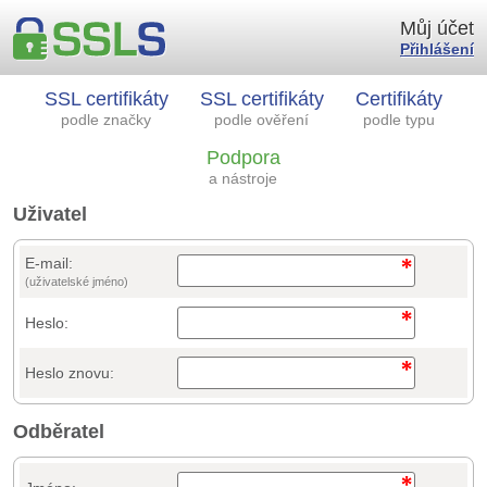
Můj účet
Přihlášení
SSL certifikáty
SSL certifikáty
Certifikáty
podle značky
podle ověření
podle typu
Podpora
a nástroje
Uživatel
E-mail:
(uživatelské jméno)
Heslo:
Heslo znovu:
Odběratel