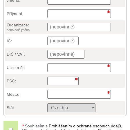
Jméno:
Příjmení:
Organizace:
nebo celé jméno
IČ:
DIČ / VAT:
Ulice a čp:
PSČ:
Město:
Stát:
*
Souhlasím s
Prohlášením o ochraně osobních údajů
,