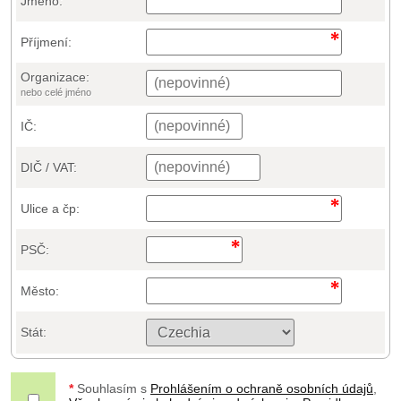
Jméno:
Příjmení:
Organizace:
nebo celé jméno
IČ:
DIČ / VAT:
Ulice a čp:
PSČ:
Město:
Stát:
*
Souhlasím s
Prohlášením o ochraně osobních údajů
,