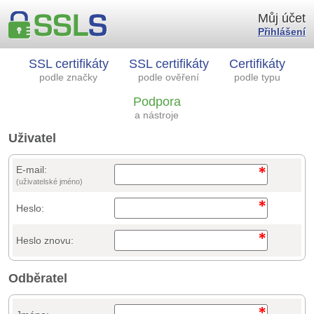
Můj účet
Přihlášení
SSL certifikáty
SSL certifikáty
Certifikáty
podle značky
podle ověření
podle typu
Podpora
a nástroje
Uživatel
E-mail:
(uživatelské jméno)
Heslo:
Heslo znovu:
Odběratel