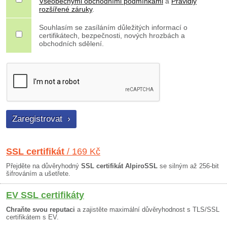
Všeobecnými obchodními podmínkami
a
Pravidly
rozšířené záruky
.
Souhlasím se zasíláním důležitých informací o
certifikátech, bezpečnosti, nových hrozbách a
obchodních sdělení.
SSL certifikát
/ 169 Kč
Přejděte na důvěryhodný
SSL certifikát AlpiroSSL
se silným až 256-bit
šifrováním a ušetřete.
EV SSL certifikáty
Chraňte svou reputaci
a zajistěte maximální důvěryhodnost s TLS/SSL
certifikátem s EV.