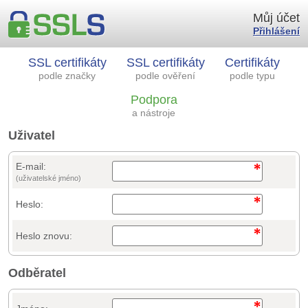
Můj účet
Přihlášení
SSL certifikáty
SSL certifikáty
Certifikáty
podle značky
podle ověření
podle typu
Podpora
a nástroje
Uživatel
E-mail:
(uživatelské jméno)
Heslo:
Heslo znovu:
Odběratel