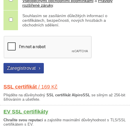
Všeobecnými obchodními podmínkami
a
Pravidly
rozšířené záruky
.
Souhlasím se zasíláním důležitých informací o
certifikátech, bezpečnosti, nových hrozbách a
obchodních sdělení.
SSL certifikát
/ 169 Kč
Přejděte na důvěryhodný
SSL certifikát AlpiroSSL
se silným až 256-bit
šifrováním a ušetřete.
EV SSL certifikáty
Chraňte svou reputaci
a zajistěte maximální důvěryhodnost s TLS/SSL
certifikátem s EV.