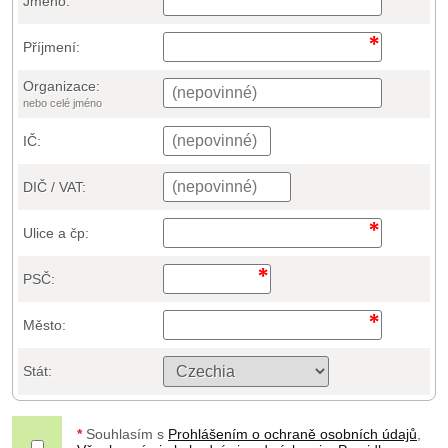
Jméno:
Příjmení:
Organizace:
nebo celé jméno
IČ:
DIČ / VAT:
Ulice a čp:
PSČ:
Město:
Stát:
*
Souhlasím s
Prohlášením o ochraně osobních údajů
,