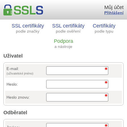
Můj účet
Přihlášení
SSL certifikáty
SSL certifikáty
Certifikáty
podle značky
podle ověření
podle typu
Podpora
a nástroje
Uživatel
E-mail:
(uživatelské jméno)
Heslo:
Heslo znovu:
Odběratel