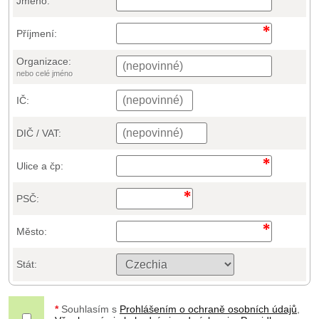
Jméno:
Příjmení:
Organizace:
nebo celé jméno
IČ:
DIČ / VAT:
Ulice a čp:
PSČ:
Město:
Stát:
*
Souhlasím s
Prohlášením o ochraně osobních údajů
,