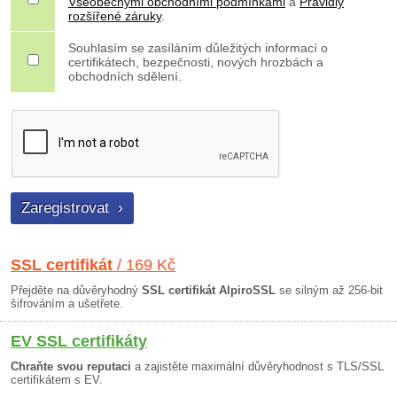
Všeobecnými obchodními podmínkami
a
Pravidly
rozšířené záruky
.
Souhlasím se zasíláním důležitých informací o
certifikátech, bezpečnosti, nových hrozbách a
obchodních sdělení.
SSL certifikát
/ 169 Kč
Přejděte na důvěryhodný
SSL certifikát AlpiroSSL
se silným až 256-bit
šifrováním a ušetřete.
EV SSL certifikáty
Chraňte svou reputaci
a zajistěte maximální důvěryhodnost s TLS/SSL
certifikátem s EV.