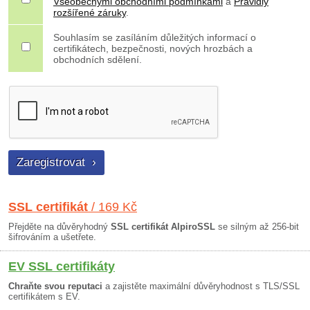
Všeobecnými obchodními podmínkami
a
Pravidly
rozšířené záruky
.
Souhlasím se zasíláním důležitých informací o
certifikátech, bezpečnosti, nových hrozbách a
obchodních sdělení.
SSL certifikát
/ 169 Kč
Přejděte na důvěryhodný
SSL certifikát AlpiroSSL
se silným až 256-bit
šifrováním a ušetřete.
EV SSL certifikáty
Chraňte svou reputaci
a zajistěte maximální důvěryhodnost s TLS/SSL
certifikátem s EV.