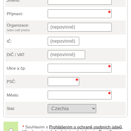
Jméno:
Příjmení:
Organizace:
nebo celé jméno
IČ:
DIČ / VAT:
Ulice a čp:
PSČ:
Město:
Stát:
*
Souhlasím s
Prohlášením o ochraně osobních údajů
,