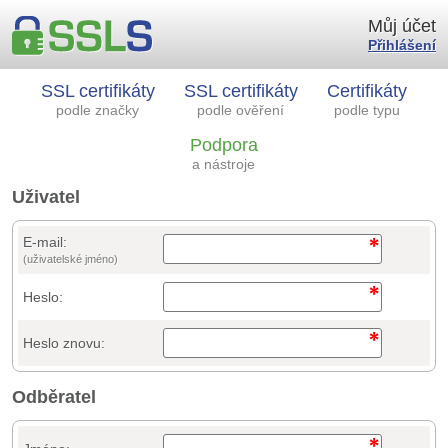
Můj účet
Přihlášení
SSL certifikáty
SSL certifikáty
Certifikáty
podle značky
podle ověření
podle typu
Podpora
a nástroje
Uživatel
E-mail:
(uživatelské jméno)
Heslo:
Heslo znovu:
Odběratel