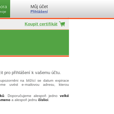
ora
Můj účet
roje
Přihlášení
Koupit certifikát
it pro přihlášení k vašemu účtu.
upozorněni na blížící se datum expirace
ujeme uvést e-mailovou adresu, kterou
aků
. Doporučujeme alespoň jedno
velké
ísmeno
a alespoň jednu
číslici
.