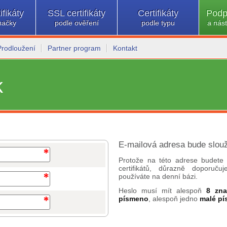
ifikáty
SSL certifikáty
Certifikáty
Podp
načky
podle ověření
podle typu
a nást
Prodloužení
Partner program
Kontakt
k
E-mailová adresa bude slouž
Protože na této adrese budete 
certifikátů, důrazně doporuč
používáte na denní bázi.
Heslo musí mít alespoň
8 zn
písmeno
, alespoň jedno
malé p