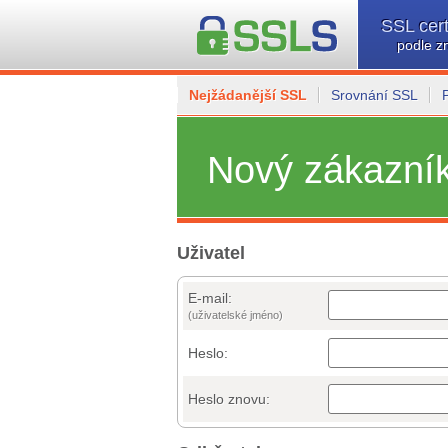
SSL cert
podle z
Nejžádanější SSL
Srovnání SSL
Nový zákazní
Uživatel
E-mail:
(uživatelské jméno)
Heslo:
Heslo znovu: