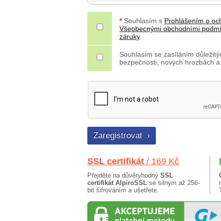
*
Souhlasím s
Prohlášením o oc
Všeobecnými obchodními podm
záruky
.
Souhlasím se zasíláním důležitýc
bezpečnosti, nových hrozbách a
SSL certifikát
/ 169 Kč
Přejděte na důvěryhodný
SSL
certifikát AlpiroSSL
se silným až 256-
bit šifrováním a ušetřete.