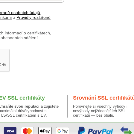
hraně osobních údajů
,
ínkami
a
Pravidly rozšířené
h informací o certifikátech,
 obchodních sdělení.
EV SSL certifikáty
Srovnání SSL certifikát
Chraňte svou reputaci
a zajistěte
Porovnejte si všechny výhody i
maximální důvěryhodnost s
nevýhody nejžádanějších SSL
TLS/SSL certifikátem s EV.
certifikátů — bez obalu.