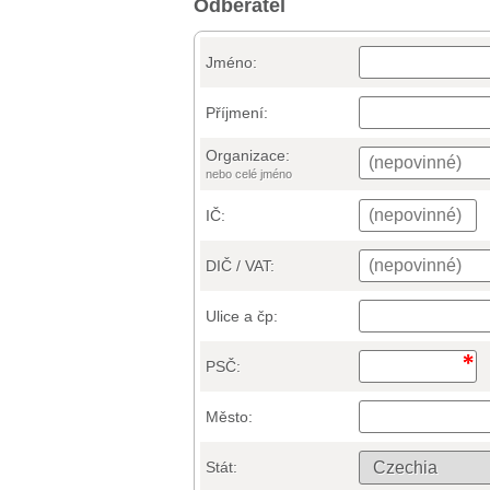
Odběratel
Jméno:
Příjmení:
Organizace:
nebo celé jméno
IČ:
DIČ / VAT:
Ulice a čp:
PSČ:
Město:
Stát: