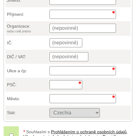
Jméno:
Příjmení:
Organizace:
nebo celé jméno
IČ:
DIČ / VAT:
Ulice a čp:
PSČ:
Město:
Stát:
*
Souhlasím s
Prohlášením o ochraně osobních údajů
,