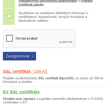
Všeobecnými obchodními podmínkami
a
Pravidly
rozšířené záruky
.
Souhlasím se zasíláním důležitých informací o
certifikátech, bezpečnosti, nových hrozbách a
obchodních sdělení.
SSL certifikát
/ 169 Kč
Přejděte na důvěryhodný
SSL certifikát AlpiroSSL
se silným až 256-bit
šifrováním a ušetřete.
EV SSL certifikáty
Chraňte svou reputaci
a zajistěte maximální důvěryhodnost s TLS/SSL
certifikátem s EV.