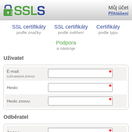
Můj účet
Přihlášení
SSL certifikáty
SSL certifikáty
Certifikáty
podle značky
podle ověření
podle typu
Podpora
a nástroje
Uživatel
E-mail:
(uživatelské jméno)
Heslo:
Heslo znovu:
Odběratel