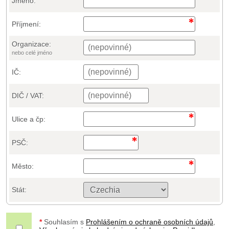
Jméno:
Příjmení:
Organizace:
nebo celé jméno
IČ:
DIČ / VAT:
Ulice a čp:
PSČ:
Město:
Stát:
*
Souhlasím s
Prohlášením o ochraně osobních údajů
,