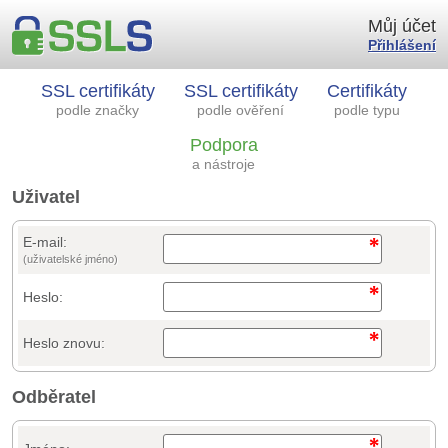
Můj účet
Přihlášení
SSL certifikáty
SSL certifikáty
Certifikáty
podle značky
podle ověření
podle typu
Podpora
a nástroje
Uživatel
E-mail:
(uživatelské jméno)
Heslo:
Heslo znovu:
Odběratel