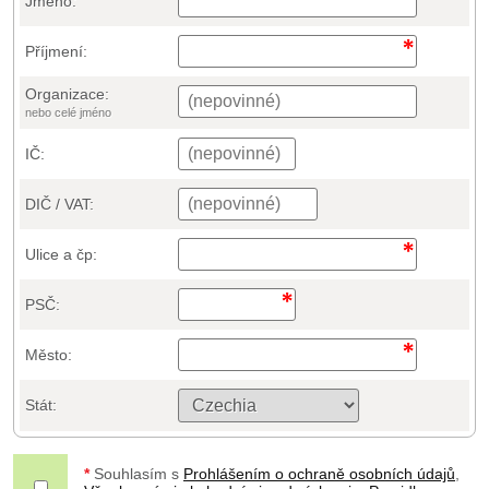
Jméno:
Příjmení:
Organizace:
nebo celé jméno
IČ:
DIČ / VAT:
Ulice a čp:
PSČ:
Město:
Stát:
*
Souhlasím s
Prohlášením o ochraně osobních údajů
,