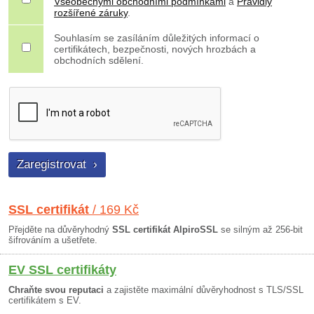
Všeobecnými obchodními podmínkami
a
Pravidly
rozšířené záruky
.
Souhlasím se zasíláním důležitých informací o
certifikátech, bezpečnosti, nových hrozbách a
obchodních sdělení.
SSL certifikát
/ 169 Kč
Přejděte na důvěryhodný
SSL certifikát AlpiroSSL
se silným až 256-bit
šifrováním a ušetřete.
EV SSL certifikáty
Chraňte svou reputaci
a zajistěte maximální důvěryhodnost s TLS/SSL
certifikátem s EV.