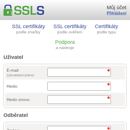
Můj účet
Přihlášení
SSL certifikáty
SSL certifikáty
Certifikáty
podle značky
podle ověření
podle typu
Podpora
a nástroje
Uživatel
E-mail:
(uživatelské jméno)
Heslo:
Heslo znovu:
Odběratel