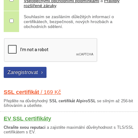
Všeobecnými obchodními podmínkami
a
Pravidly
rozšířené záruky
.
Souhlasím se zasíláním důležitých informací o
certifikátech, bezpečnosti, nových hrozbách a
obchodních sdělení.
SSL certifikát
/ 169 Kč
Přejděte na důvěryhodný
SSL certifikát AlpiroSSL
se silným až 256-bit
šifrováním a ušetřete.
EV SSL certifikáty
Chraňte svou reputaci
a zajistěte maximální důvěryhodnost s TLS/SSL
certifikátem s EV.