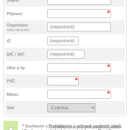
Jméno:
Příjmení:
Organizace:
nebo celé jméno
IČ:
DIČ / VAT:
Ulice a čp:
PSČ:
Město:
Stát:
*
Souhlasím s
Prohlášením o ochraně osobních údajů
,