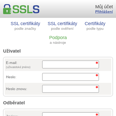
Můj účet
Přihlášení
SSL certifikáty
SSL certifikáty
Certifikáty
podle značky
podle ověření
podle typu
Podpora
a nástroje
Uživatel
E-mail:
(uživatelské jméno)
Heslo:
Heslo znovu:
Odběratel