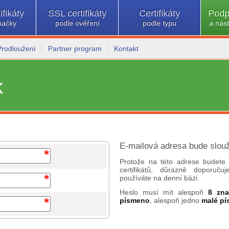
ifikáty
SSL certifikáty
Certifikáty
Podp
načky
podle ověření
podle typu
a nást
Prodloužení
Partner program
Kontakt
k
E-mailová adresa bude slouž
Protože na této adrese budete 
certifikátů, důrazně doporuč
používáte na denní bázi.
Heslo musí mít alespoň
8 zn
písmeno
, alespoň jedno
malé p