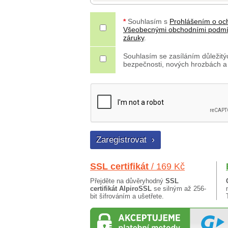
*
Souhlasím s
Prohlášením o oc
Všeobecnými obchodními podm
záruky
.
Souhlasím se zasíláním důležitýc
bezpečnosti, nových hrozbách a
SSL certifikát
/ 169 Kč
Přejděte na důvěryhodný
SSL
certifikát AlpiroSSL
se silným až 256-
bit šifrováním a ušetřete.