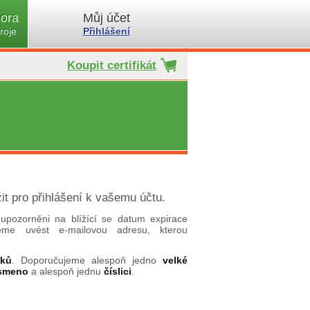
ora
Můj účet
roje
Přihlášení
Koupit certifikát
it pro přihlášení k vašemu účtu.
upozorněni na blížící se datum expirace
ujeme uvést e-mailovou adresu, kterou
aků
. Doporučujeme alespoň jedno
velké
ísmeno
a alespoň jednu
číslici
.