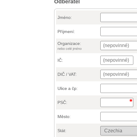
Odběratel
Jméno:
Příjmení:
Organizace:
nebo celé jméno
IČ:
DIČ / VAT:
Ulice a čp:
PSČ:
Město:
Stát: