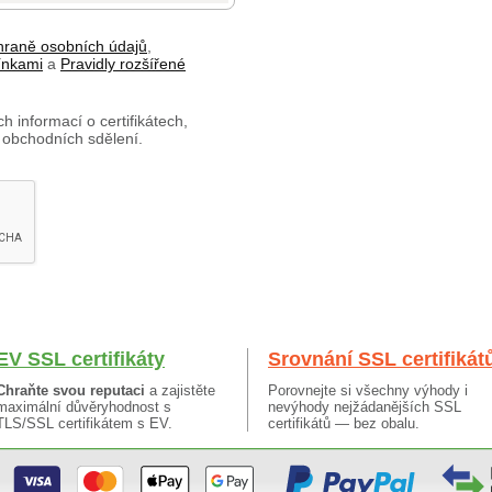
hraně osobních údajů
,
ínkami
a
Pravidly rozšířené
h informací o certifikátech,
 obchodních sdělení.
EV SSL certifikáty
Srovnání SSL certifikát
Chraňte svou reputaci
a zajistěte
Porovnejte si všechny výhody i
maximální důvěryhodnost s
nevýhody nejžádanějších SSL
TLS/SSL certifikátem s EV.
certifikátů — bez obalu.