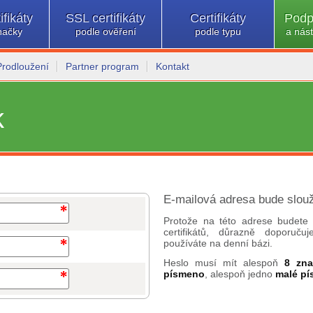
ifikáty
SSL certifikáty
Certifikáty
Podp
načky
podle ověření
podle typu
a nást
Prodloužení
Partner program
Kontakt
k
E-mailová adresa bude slouž
Protože na této adrese budete 
certifikátů, důrazně doporuč
používáte na denní bázi.
Heslo musí mít alespoň
8 zn
písmeno
, alespoň jedno
malé p