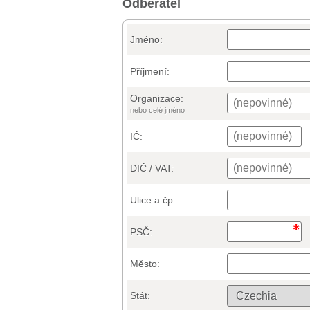
Odběratel
Jméno:
Příjmení:
Organizace:
nebo celé jméno
IČ:
DIČ / VAT:
Ulice a čp:
PSČ:
Město:
Stát: