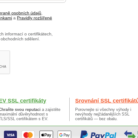
hraně osobních údajů
,
ínkami
a
Pravidly rozšířené
h informací o certifikátech,
 obchodních sdělení.
EV SSL certifikáty
Srovnání SSL certifikát
Chraňte svou reputaci
a zajistěte
Porovnejte si všechny výhody i
maximální důvěryhodnost s
nevýhody nejžádanějších SSL
TLS/SSL certifikátem s EV.
certifikátů — bez obalu.