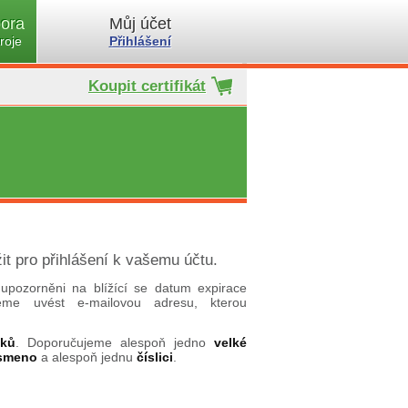
ora
Můj účet
roje
Přihlášení
Koupit certifikát
it pro přihlášení k vašemu účtu.
upozorněni na blížící se datum expirace
ujeme uvést e-mailovou adresu, kterou
aků
. Doporučujeme alespoň jedno
velké
ísmeno
a alespoň jednu
číslici
.