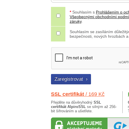
*
Souhlasím s
Prohlášením o oc
Všeobecnými obchodními podm
záruky
.
Souhlasím se zasíláním důležitýc
bezpečnosti, nových hrozbách a
SSL certifikát
/ 169 Kč
Přejděte na důvěryhodný
SSL
certifikát AlpiroSSL
se silným až 256-
bit šifrováním a ušetřete.