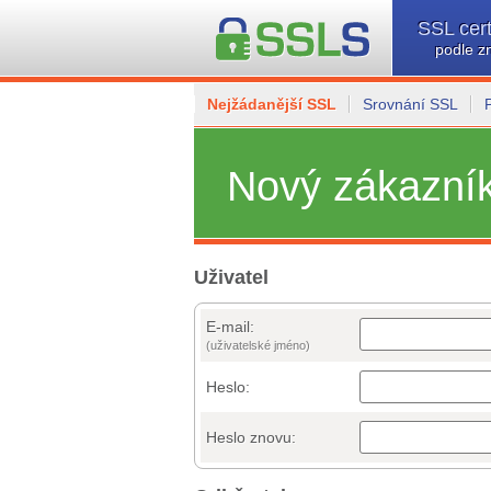
SSL cert
podle z
Nejžádanější SSL
Srovnání SSL
Nový zákazní
Uživatel
E-mail:
(uživatelské jméno)
Heslo:
Heslo znovu: