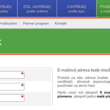
ifikáty
SSL certifikáty
Certifikáty
Podp
načky
podle ověření
podle typu
a nást
Prodloužení
Partner program
Kontakt
k
E-mailová adresa bude slouž
Protože na této adrese budete 
certifikátů, důrazně doporuč
používáte na denní bázi.
Heslo musí mít alespoň
8 zn
písmeno
, alespoň jedno
malé p