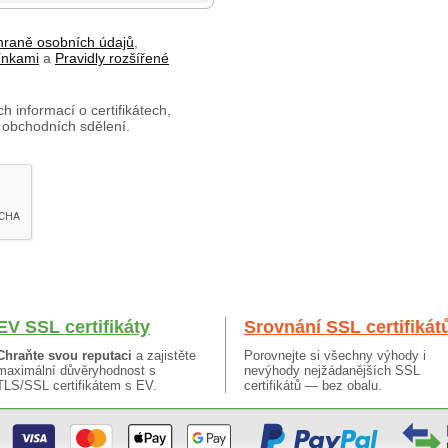
hraně osobních údajů
,
ínkami
a
Pravidly rozšířené
h informací o certifikátech,
 obchodních sdělení.
EV SSL certifikáty
Srovnání SSL certifikát
Chraňte svou reputaci
a zajistěte
Porovnejte si všechny výhody i
maximální důvěryhodnost s
nevýhody nejžádanějších SSL
TLS/SSL certifikátem s EV.
certifikátů — bez obalu.