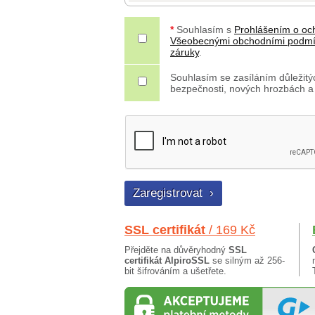
*
Souhlasím s
Prohlášením o oc
Všeobecnými obchodními podm
záruky
.
Souhlasím se zasíláním důležitýc
bezpečnosti, nových hrozbách a
SSL certifikát
/ 169 Kč
Přejděte na důvěryhodný
SSL
certifikát AlpiroSSL
se silným až 256-
bit šifrováním a ušetřete.