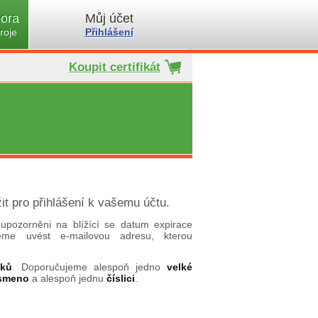
ora
Můj účet
roje
Přihlášení
Koupit certifikát
it pro přihlášení k vašemu účtu.
upozorněni na blížící se datum expirace
ujeme uvést e-mailovou adresu, kterou
aků
. Doporučujeme alespoň jedno
velké
ísmeno
a alespoň jednu
číslici
.