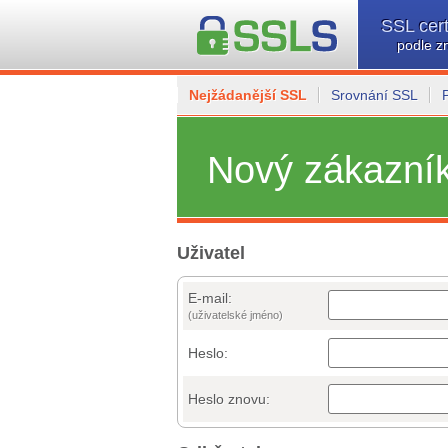
SSL cert
podle z
Nejžádanější SSL
Srovnání SSL
Nový zákazní
Uživatel
E-mail:
(uživatelské jméno)
Heslo:
Heslo znovu: