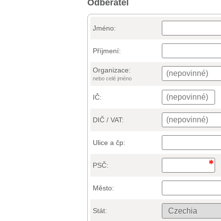
Odběratel
Jméno:
Příjmení:
Organizace:
nebo celé jméno
IČ:
DIČ / VAT:
Ulice a čp:
PSČ:
Město:
Stát: