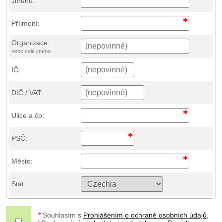
Jméno:
Příjmení:
Organizace:
nebo celé jméno
IČ:
DIČ / VAT:
Ulice a čp:
PSČ:
Město:
Stát:
*
Souhlasím s
Prohlášením o ochraně osobních údajů
,