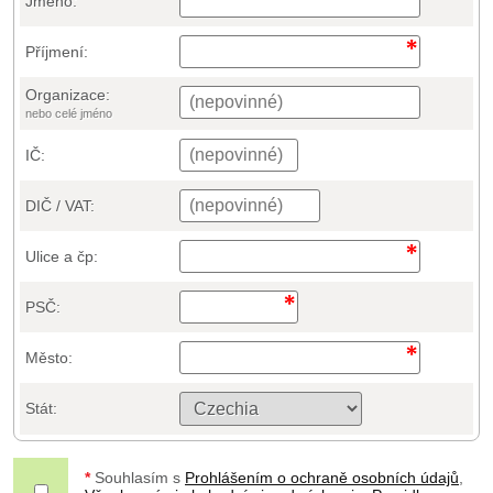
Jméno:
Příjmení:
Organizace:
nebo celé jméno
IČ:
DIČ / VAT:
Ulice a čp:
PSČ:
Město:
Stát:
*
Souhlasím s
Prohlášením o ochraně osobních údajů
,