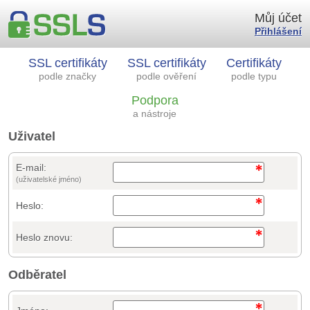
Můj účet
Přihlášení
SSL certifikáty
SSL certifikáty
Certifikáty
podle značky
podle ověření
podle typu
Podpora
a nástroje
Uživatel
E-mail:
(uživatelské jméno)
Heslo:
Heslo znovu:
Odběratel