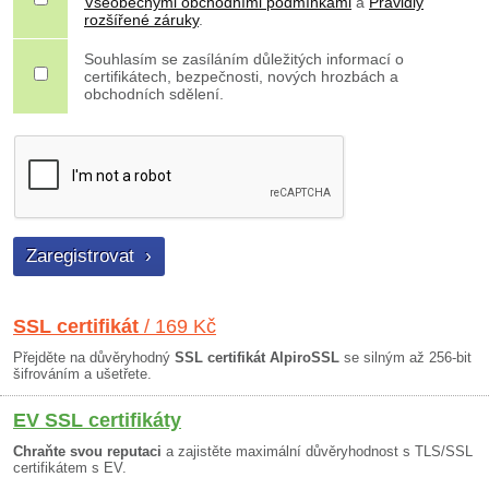
Všeobecnými obchodními podmínkami
a
Pravidly
rozšířené záruky
.
Souhlasím se zasíláním důležitých informací o
certifikátech, bezpečnosti, nových hrozbách a
obchodních sdělení.
SSL certifikát
/ 169 Kč
Přejděte na důvěryhodný
SSL certifikát AlpiroSSL
se silným až 256-bit
šifrováním a ušetřete.
EV SSL certifikáty
Chraňte svou reputaci
a zajistěte maximální důvěryhodnost s TLS/SSL
certifikátem s EV.