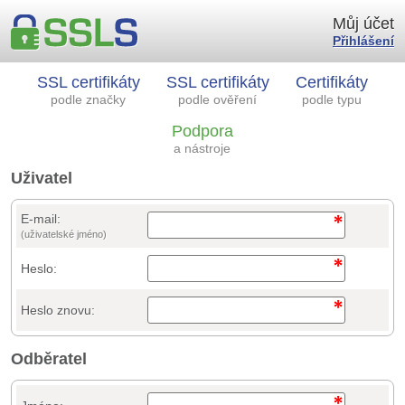
Můj účet
Přihlášení
SSL certifikáty
SSL certifikáty
Certifikáty
podle značky
podle ověření
podle typu
Podpora
a nástroje
Uživatel
E-mail:
(uživatelské jméno)
Heslo:
Heslo znovu:
Odběratel