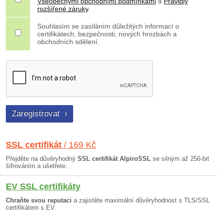
Všeobecnými obchodními podmínkami
a
Pravidly
rozšířené záruky
.
Souhlasím se zasíláním důležitých informací o
certifikátech, bezpečnosti, nových hrozbách a
obchodních sdělení.
SSL certifikát
/ 169 Kč
Přejděte na důvěryhodný
SSL certifikát AlpiroSSL
se silným až 256-bit
šifrováním a ušetřete.
EV SSL certifikáty
Chraňte svou reputaci
a zajistěte maximální důvěryhodnost s TLS/SSL
certifikátem s EV.