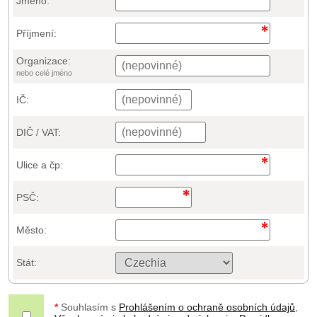
Jméno:
Příjmení:
Organizace:
nebo celé jméno
IČ:
DIČ / VAT:
Ulice a čp:
PSČ:
Město:
Stát:
*
Souhlasím s
Prohlášením o ochraně osobních údajů
,