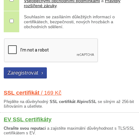
Všeobecnými obchodními podmínkami
a
Pravidly
rozšířené záruky
.
Souhlasím se zasíláním důležitých informací o
certifikátech, bezpečnosti, nových hrozbách a
obchodních sdělení.
SSL certifikát
/ 169 Kč
Přejděte na důvěryhodný
SSL certifikát AlpiroSSL
se silným až 256-bit
šifrováním a ušetřete.
EV SSL certifikáty
Chraňte svou reputaci
a zajistěte maximální důvěryhodnost s TLS/SSL
certifikátem s EV.