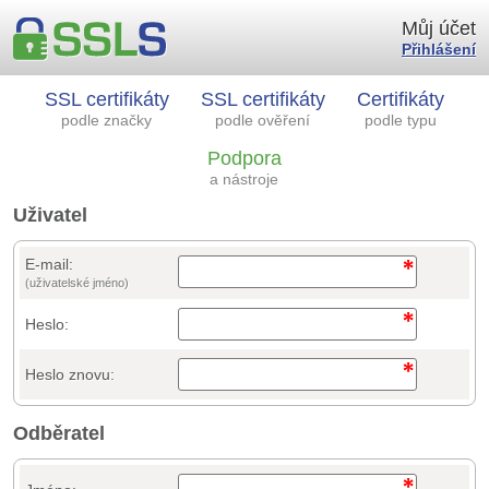
Můj účet
Přihlášení
SSL certifikáty
SSL certifikáty
Certifikáty
podle značky
podle ověření
podle typu
Podpora
a nástroje
Uživatel
E-mail:
(uživatelské jméno)
Heslo:
Heslo znovu:
Odběratel