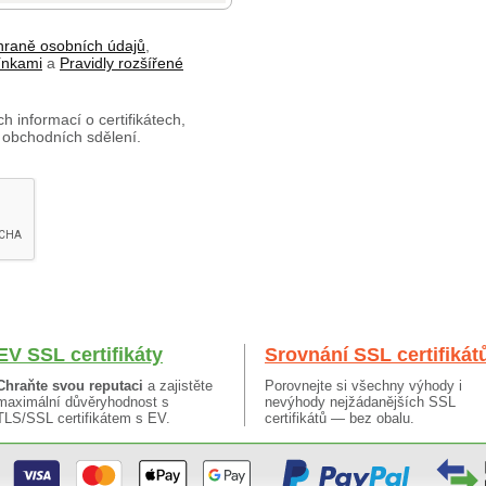
hraně osobních údajů
,
ínkami
a
Pravidly rozšířené
h informací o certifikátech,
 obchodních sdělení.
EV SSL certifikáty
Srovnání SSL certifikát
Chraňte svou reputaci
a zajistěte
Porovnejte si všechny výhody i
maximální důvěryhodnost s
nevýhody nejžádanějších SSL
TLS/SSL certifikátem s EV.
certifikátů — bez obalu.