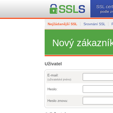
SSL cert
podle z
Nejžádanější SSL
Srovnání SSL
Nový zákazní
Uživatel
E-mail:
(uživatelské jméno)
Heslo:
Heslo znovu: