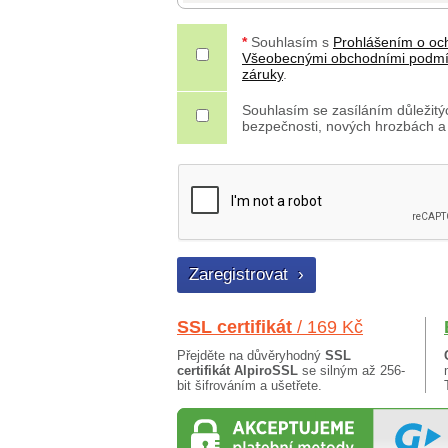
*
Souhlasím s
Prohlášením o oc
Všeobecnými obchodními podm
záruky
.
Souhlasím se zasíláním důležitýc
bezpečnosti, nových hrozbách a
SSL certifikát
/ 169 Kč
Přejděte na důvěryhodný
SSL
certifikát AlpiroSSL
se silným až 256-
bit šifrováním a ušetřete.