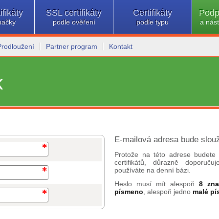
ifikáty
SSL certifikáty
Certifikáty
Podp
načky
podle ověření
podle typu
a nást
Prodloužení
Partner program
Kontakt
k
E-mailová adresa bude slouž
Protože na této adrese budete 
certifikátů, důrazně doporuč
používáte na denní bázi.
Heslo musí mít alespoň
8 zn
písmeno
, alespoň jedno
malé p