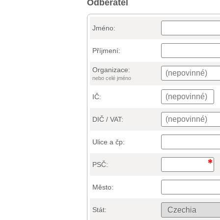
Odběratel
Jméno:
Příjmení:
Organizace:
nebo celé jméno
IČ:
DIČ / VAT:
Ulice a čp:
PSČ:
Město:
Stát: