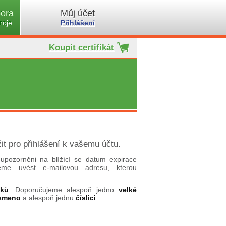
ora
Můj účet
roje
Přihlášení
Koupit certifikát
it pro přihlášení k vašemu účtu.
upozorněni na blížící se datum expirace
ujeme uvést e-mailovou adresu, kterou
aků
. Doporučujeme alespoň jedno
velké
ísmeno
a alespoň jednu
číslici
.