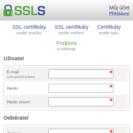
Můj účet
Přihlášení
SSL certifikáty
SSL certifikáty
Certifikáty
podle značky
podle ověření
podle typu
Podpora
a nástroje
Uživatel
E-mail:
(uživatelské jméno)
Heslo:
Heslo znovu:
Odběratel