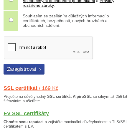
Všeobecnými obchodními podmínkami
a
Pravidly
rozšířené záruky
.
Souhlasím se zasíláním důležitých informací o
certifikátech, bezpečnosti, nových hrozbách a
obchodních sdělení.
SSL certifikát
/ 169 Kč
Přejděte na důvěryhodný
SSL certifikát AlpiroSSL
se silným až 256-bit
šifrováním a ušetřete.
EV SSL certifikáty
Chraňte svou reputaci
a zajistěte maximální důvěryhodnost s TLS/SSL
certifikátem s EV.