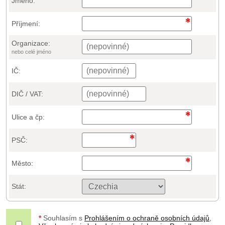
Jméno:
Příjmení:
Organizace:
nebo celé jméno
IČ:
DIČ / VAT:
Ulice a čp:
PSČ:
Město:
Stát:
*
Souhlasím s
Prohlášením o ochraně osobních údajů
,