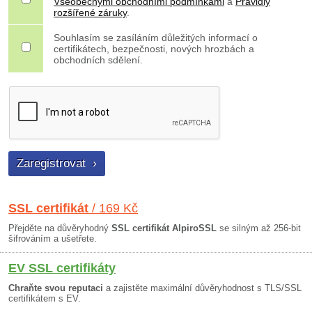
Všeobecnými obchodními podmínkami
a
Pravidly
rozšířené záruky
.
Souhlasím se zasíláním důležitých informací o
certifikátech, bezpečnosti, nových hrozbách a
obchodních sdělení.
SSL certifikát
/ 169 Kč
Přejděte na důvěryhodný
SSL certifikát AlpiroSSL
se silným až 256-bit
šifrováním a ušetřete.
EV SSL certifikáty
Chraňte svou reputaci
a zajistěte maximální důvěryhodnost s TLS/SSL
certifikátem s EV.