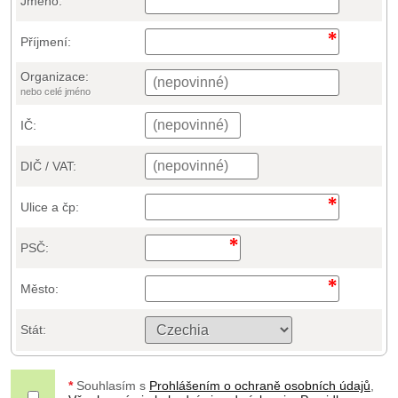
Jméno:
Příjmení:
Organizace:
nebo celé jméno
IČ:
DIČ / VAT:
Ulice a čp:
PSČ:
Město:
Stát:
*
Souhlasím s
Prohlášením o ochraně osobních údajů
,