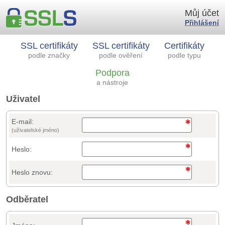
Můj účet
Přihlášení
SSL certifikáty
SSL certifikáty
Certifikáty
podle značky
podle ověření
podle typu
Podpora
a nástroje
Uživatel
E-mail:
(uživatelské jméno)
Heslo:
Heslo znovu:
Odběratel