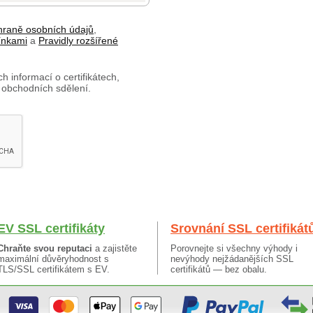
hraně osobních údajů
,
ínkami
a
Pravidly rozšířené
h informací o certifikátech,
 obchodních sdělení.
EV SSL certifikáty
Srovnání SSL certifikát
Chraňte svou reputaci
a zajistěte
Porovnejte si všechny výhody i
maximální důvěryhodnost s
nevýhody nejžádanějších SSL
TLS/SSL certifikátem s EV.
certifikátů — bez obalu.