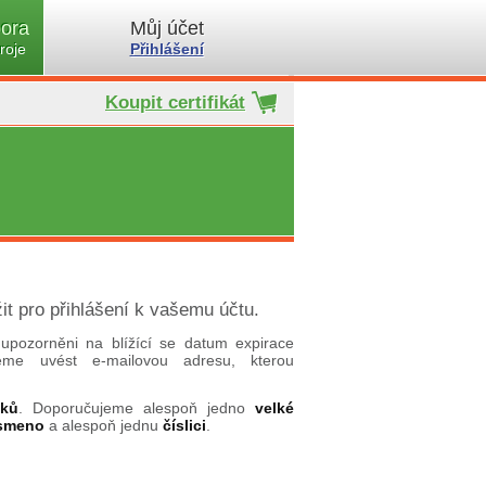
ora
Můj účet
roje
Přihlášení
Koupit certifikát
it pro přihlášení k vašemu účtu.
upozorněni na blížící se datum expirace
ujeme uvést e-mailovou adresu, kterou
aků
. Doporučujeme alespoň jedno
velké
ísmeno
a alespoň jednu
číslici
.