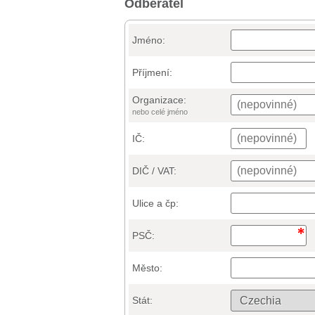
Odběratel
Jméno:
Příjmení:
Organizace:
nebo celé jméno
IČ:
DIČ / VAT:
Ulice a čp:
PSČ:
Město:
Stát: