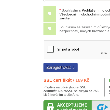
*
Souhlasím s
Prohlášením o oc
Všeobecnými obchodními podm
záruky
.
Souhlasím se zasíláním důležitýc
bezpečnosti, nových hrozbách a
SSL certifikát
/ 169 Kč
Přejděte na důvěryhodný
SSL
certifikát AlpiroSSL
se silným až 256-
bit šifrováním a ušetřete.