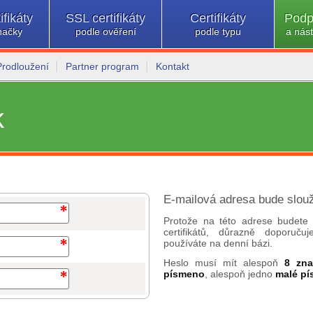
ifikáty
SSL certifikáty
Certifikáty
Podp
načky
podle ověření
podle typu
a nást
Prodloužení
Partner program
Kontakt
k
E-mailová adresa bude slouž
Protože na této adrese budete 
certifikátů, důrazně doporuč
používáte na denní bázi.
Heslo musí mít alespoň
8 zn
písmeno
, alespoň jedno
malé p