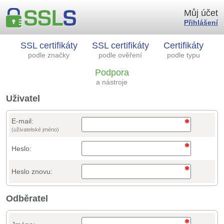
Můj účet
Přihlášení
SSL certifikáty
SSL certifikáty
Certifikáty
podle značky
podle ověření
podle typu
Podpora
a nástroje
Uživatel
E-mail:
(uživatelské jméno)
Heslo:
Heslo znovu:
Odběratel