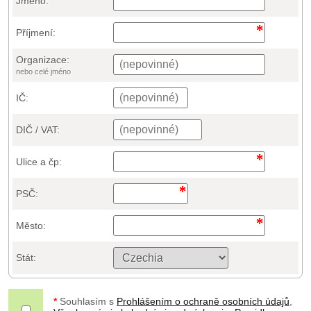
Jméno:
Příjmení:
Organizace:
nebo celé jméno
IČ:
DIČ / VAT:
Ulice a čp:
PSČ:
Město:
Stát:
*
Souhlasím s
Prohlášením o ochraně osobních údajů
,