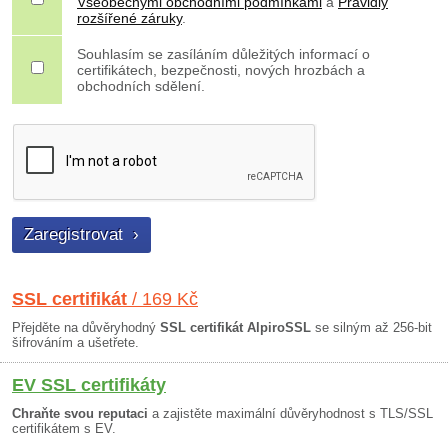
Všeobecnými obchodními podmínkami
a
Pravidly
rozšířené záruky
.
Souhlasím se zasíláním důležitých informací o
certifikátech, bezpečnosti, nových hrozbách a
obchodních sdělení.
SSL certifikát
/ 169 Kč
Přejděte na důvěryhodný
SSL certifikát AlpiroSSL
se silným až 256-bit
šifrováním a ušetřete.
EV SSL certifikáty
Chraňte svou reputaci
a zajistěte maximální důvěryhodnost s TLS/SSL
certifikátem s EV.