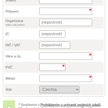
Jméno:
Příjmení:
Organizace:
nebo celé jméno
IČ:
DIČ / VAT:
Ulice a čp:
PSČ:
Město:
Stát:
*
Souhlasím s
Prohlášením o ochraně osobních údajů
,