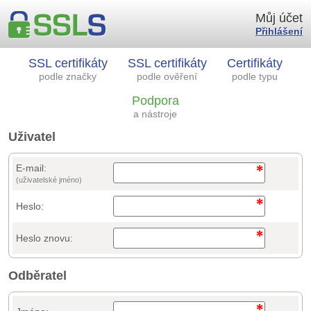
Můj účet
Přihlášení
SSL certifikáty
SSL certifikáty
Certifikáty
podle značky
podle ověření
podle typu
Podpora
a nástroje
Uživatel
E-mail:
(uživatelské jméno)
Heslo:
Heslo znovu:
Odběratel