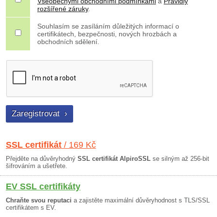
Všeobecnými obchodními podmínkami
a
Pravidly
rozšířené záruky
.
Souhlasím se zasíláním důležitých informací o
certifikátech, bezpečnosti, nových hrozbách a
obchodních sdělení.
SSL certifikát
/ 169 Kč
Přejděte na důvěryhodný
SSL certifikát AlpiroSSL
se silným až 256-bit
šifrováním a ušetřete.
EV SSL certifikáty
Chraňte svou reputaci
a zajistěte maximální důvěryhodnost s TLS/SSL
certifikátem s EV.