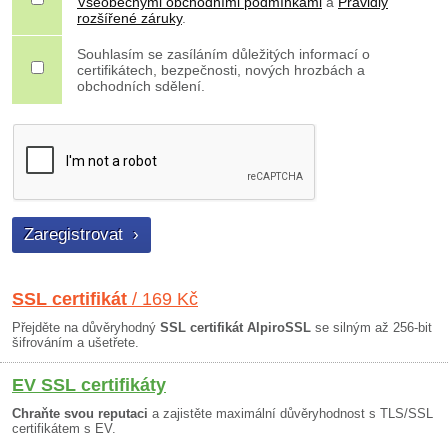
Všeobecnými obchodními podmínkami
a
Pravidly
rozšířené záruky
.
Souhlasím se zasíláním důležitých informací o
certifikátech, bezpečnosti, nových hrozbách a
obchodních sdělení.
SSL certifikát
/ 169 Kč
Přejděte na důvěryhodný
SSL certifikát AlpiroSSL
se silným až 256-bit
šifrováním a ušetřete.
EV SSL certifikáty
Chraňte svou reputaci
a zajistěte maximální důvěryhodnost s TLS/SSL
certifikátem s EV.