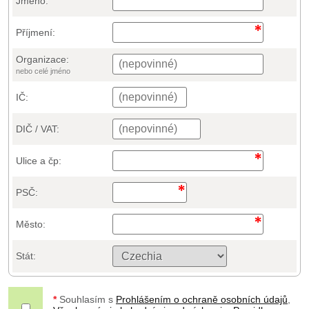
Jméno:
Příjmení:
Organizace:
nebo celé jméno
IČ:
DIČ / VAT:
Ulice a čp:
PSČ:
Město:
Stát:
*
Souhlasím s
Prohlášením o ochraně osobních údajů
,