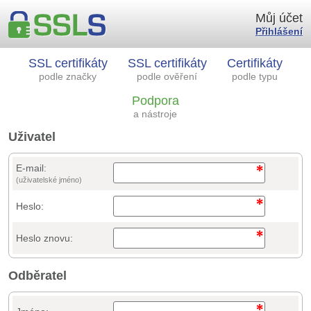
Můj účet
Přihlášení
SSL certifikáty
SSL certifikáty
Certifikáty
podle značky
podle ověření
podle typu
Podpora
a nástroje
Uživatel
E-mail:
(uživatelské jméno)
Heslo:
Heslo znovu:
Odběratel