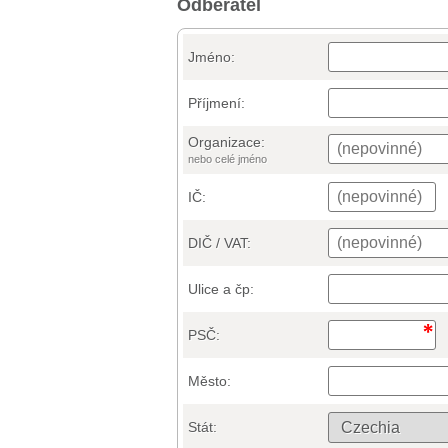
Odběratel
Jméno:
Příjmení:
Organizace:
nebo celé jméno
IČ:
DIČ / VAT:
Ulice a čp:
PSČ:
Město:
Stát: