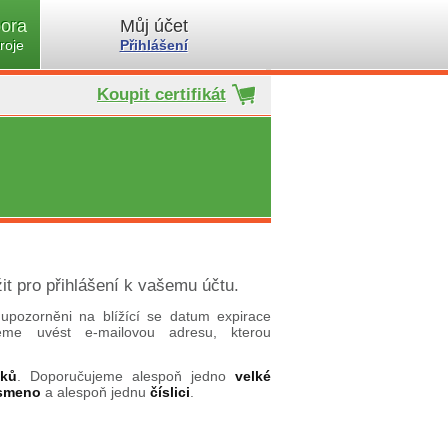
ora
Můj účet
roje
Přihlášení
Koupit certifikát
it pro přihlášení k vašemu účtu.
upozorněni na blížící se datum expirace
ujeme uvést e-mailovou adresu, kterou
aků
. Doporučujeme alespoň jedno
velké
ísmeno
a alespoň jednu
číslici
.