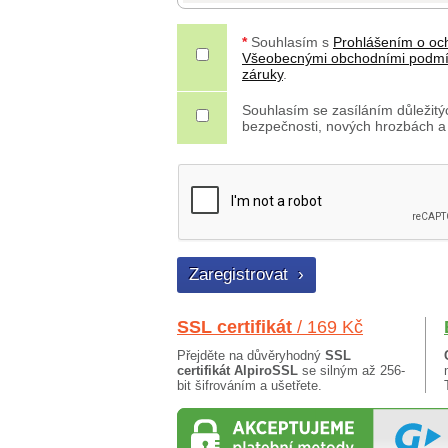
*
Souhlasím s
Prohlášením o oc
Všeobecnými obchodními podm
záruky
.
Souhlasím se zasíláním důležitýc
bezpečnosti, nových hrozbách a
SSL certifikát
/ 169 Kč
Přejděte na důvěryhodný
SSL
certifikát AlpiroSSL
se silným až 256-
bit šifrováním a ušetřete.