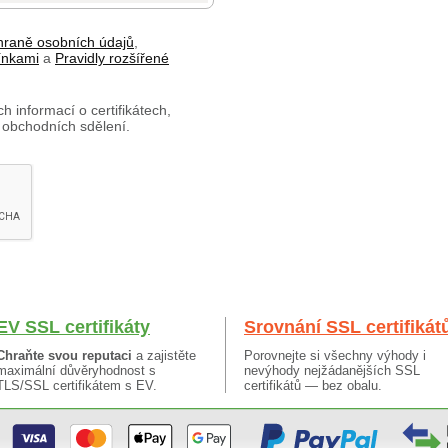
hraně osobních údajů
,
ínkami
a
Pravidly rozšířené
h informací o certifikátech,
 obchodních sdělení.
EV SSL certifikáty
Srovnání SSL certifikát
Chraňte svou reputaci
a zajistěte
Porovnejte si všechny výhody i
maximální důvěryhodnost s
nevýhody nejžádanějších SSL
TLS/SSL certifikátem s EV.
certifikátů — bez obalu.