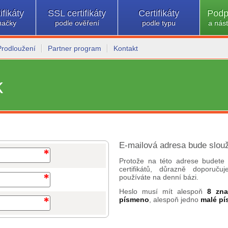
ifikáty
SSL certifikáty
Certifikáty
Podp
načky
podle ověření
podle typu
a nást
Prodloužení
Partner program
Kontakt
k
E-mailová adresa bude slouž
Protože na této adrese budete 
certifikátů, důrazně doporuč
používáte na denní bázi.
Heslo musí mít alespoň
8 zn
písmeno
, alespoň jedno
malé p