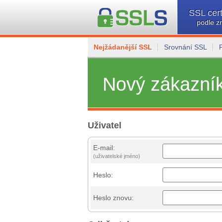
SSL cert
podle z
Nejžádanější SSL
Srovnání SSL
Nový zákazní
Uživatel
E-mail:
(uživatelské jméno)
Heslo:
Heslo znovu: