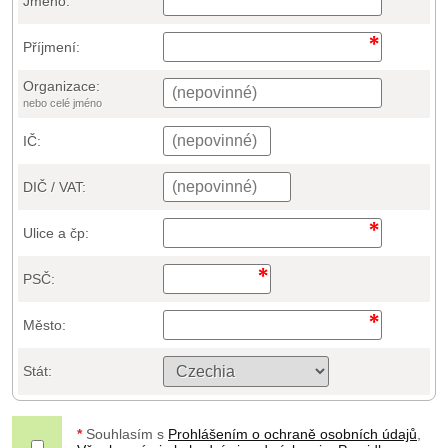
Jméno:
Příjmení:
Organizace:
nebo celé jméno
IČ:
DIČ / VAT:
Ulice a čp:
PSČ:
Město:
Stát:
*
Souhlasím s
Prohlášením o ochraně osobních údajů
,