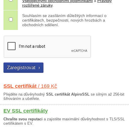
Všeobecnými obchodními podmínkami
a
Pravidly
rozšířené záruky
.
Souhlasím se zasíláním důležitých informací o
certifikátech, bezpečnosti, nových hrozbách a
obchodních sdělení.
SSL certifikát
/ 169 Kč
Přejděte na důvěryhodný
SSL certifikát AlpiroSSL
se silným až 256-bit
šifrováním a ušetřete.
EV SSL certifikáty
Chraňte svou reputaci
a zajistěte maximální důvěryhodnost s TLS/SSL
certifikátem s EV.