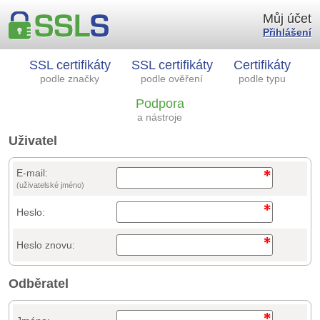
Můj účet
Přihlášení
SSL certifikáty
SSL certifikáty
Certifikáty
podle značky
podle ověření
podle typu
Podpora
a nástroje
Uživatel
E-mail:
(uživatelské jméno)
Heslo:
Heslo znovu:
Odběratel