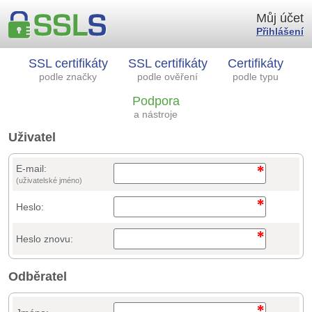
Můj účet
Přihlášení
SSL certifikáty
SSL certifikáty
Certifikáty
podle značky
podle ověření
podle typu
Podpora
a nástroje
Uživatel
E-mail:
(uživatelské jméno)
Heslo:
Heslo znovu:
Odběratel