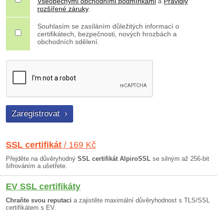
Všeobecnými obchodními podmínkami
a
Pravidly
rozšířené záruky
.
Souhlasím se zasíláním důležitých informací o
certifikátech, bezpečnosti, nových hrozbách a
obchodních sdělení.
SSL certifikát
/ 169 Kč
Přejděte na důvěryhodný
SSL certifikát AlpiroSSL
se silným až 256-bit
šifrováním a ušetřete.
EV SSL certifikáty
Chraňte svou reputaci
a zajistěte maximální důvěryhodnost s TLS/SSL
certifikátem s EV.