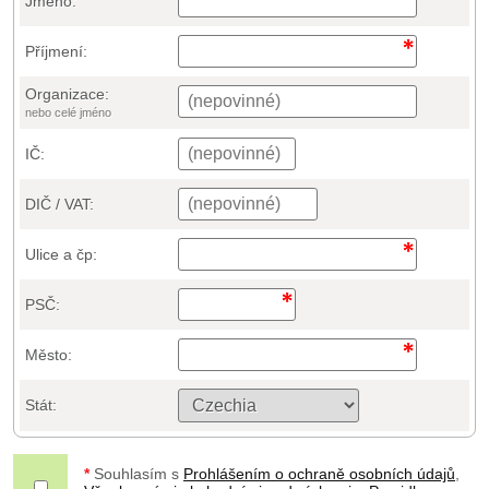
Jméno:
Příjmení:
Organizace:
nebo celé jméno
IČ:
DIČ / VAT:
Ulice a čp:
PSČ:
Město:
Stát:
*
Souhlasím s
Prohlášením o ochraně osobních údajů
,