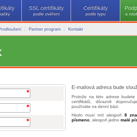
ifikáty
SSL certifikáty
Certifikáty
Podp
načky
podle ověření
podle typu
a nást
Prodloužení
Partner program
Kontakt
k
E-mailová adresa bude slouž
Protože na této adrese budete 
certifikátů, důrazně doporuč
používáte na denní bázi.
Heslo musí mít alespoň
8 zn
písmeno
, alespoň jedno
malé p