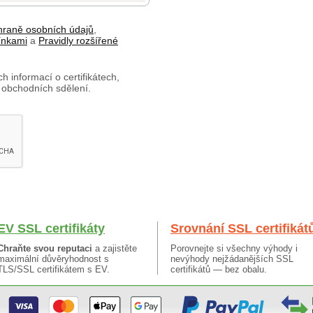
hraně osobních údajů
,
ínkami
a
Pravidly rozšířené
h informací o certifikátech,
 obchodních sdělení.
EV SSL certifikáty
Srovnání SSL certifikát
Chraňte svou reputaci
a zajistěte
Porovnejte si všechny výhody i
maximální důvěryhodnost s
nevýhody nejžádanějších SSL
TLS/SSL certifikátem s EV.
certifikátů — bez obalu.