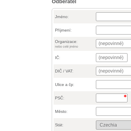
Odběratel
Jméno:
Příjmení:
Organizace:
nebo celé jméno
IČ:
DIČ / VAT:
Ulice a čp:
PSČ:
Město:
Stát: