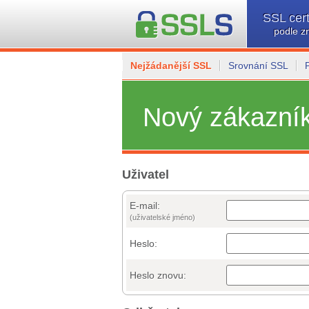
SSL cert
podle z
Nejžádanější SSL
Srovnání SSL
Nový zákazní
Uživatel
E-mail:
(uživatelské jméno)
Heslo:
Heslo znovu: