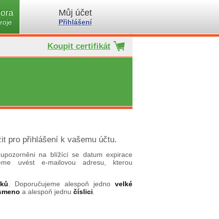
ora
Můj účet
roje
Přihlášení
Koupit certifikát
it pro přihlášení k vašemu účtu.
upozorněni na blížící se datum expirace
ujeme uvést e-mailovou adresu, kterou
aků
. Doporučujeme alespoň jedno
velké
ísmeno
a alespoň jednu
číslici
.