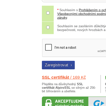
*
Souhlasím s
Prohlášením o oc
Všeobecnými obchodními podm
záruky
.
Souhlasím se zasíláním důležitýc
bezpečnosti, nových hrozbách a
SSL certifikát
/ 169 Kč
Přejděte na důvěryhodný
SSL
certifikát AlpiroSSL
se silným až 256-
bit šifrováním a ušetřete.