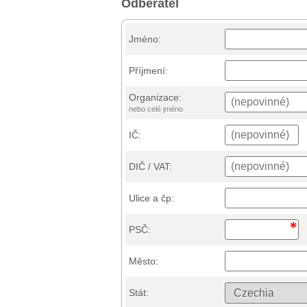
Odběratel
Jméno:
Příjmení:
Organizace:
nebo celé jméno
IČ:
DIČ / VAT:
Ulice a čp:
PSČ:
Město:
Stát: