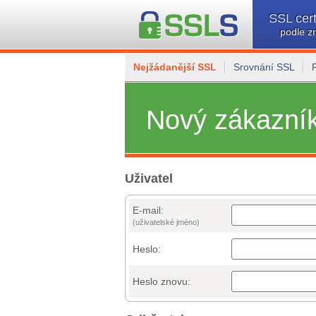
SSL cert
podle z
Nejžádanější SSL
Srovnání SSL
Nový zákazní
Uživatel
E-mail:
(uživatelské jméno)
Heslo:
Heslo znovu: