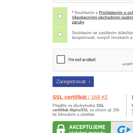
*
Souhlasím s
Prohlášením o oc
Všeobecnými obchodními podm
záruky
.
Souhlasím se zasíláním důležitýc
bezpečnosti, nových hrozbách a
SSL certifikát
/ 169 Kč
Přejděte na důvěryhodný
SSL
certifikát AlpiroSSL
se silným až 256-
bit šifrováním a ušetřete.