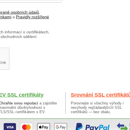
hraně osobních údajů
,
ínkami
a
Pravidly rozšířené
h informací o certifikátech,
 obchodních sdělení.
EV SSL certifikáty
Srovnání SSL certifikát
Chraňte svou reputaci
a zajistěte
Porovnejte si všechny výhody i
maximální důvěryhodnost s
nevýhody nejžádanějších SSL
TLS/SSL certifikátem s EV.
certifikátů — bez obalu.