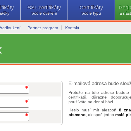
ifikáty
SSL certifikáty
Certifikáty
Podp
načky
podle ověření
podle typu
a nást
Prodloužení
Partner program
Kontakt
k
E-mailová adresa bude slouž
Protože na této adrese budete 
certifikátů, důrazně doporuč
používáte na denní bázi.
Heslo musí mít alespoň
8 zn
písmeno
, alespoň jedno
malé p