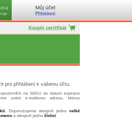
ora
Můj účet
roje
Přihlášení
Koupit certifikát
it pro přihlášení k vašemu účtu.
upozorněni na blížící se datum expirace
ujeme uvést e-mailovou adresu, kterou
aků
. Doporučujeme alespoň jedno
velké
ísmeno
a alespoň jednu
číslici
.