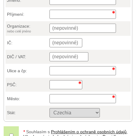
Jméno:
Příjmení:
Organizace:
nebo celé jméno
IČ:
DIČ / VAT:
Ulice a čp:
PSČ:
Město:
Stát:
*
Souhlasím s
Prohlášením o ochraně osobních údajů
,