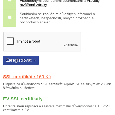
Všeobecnými obchodními podmínkami
a
Pravidly
rozšířené záruky
.
Souhlasím se zasíláním důležitých informací o
certifikátech, bezpečnosti, nových hrozbách a
obchodních sdělení.
SSL certifikát
/ 169 Kč
Přejděte na důvěryhodný
SSL certifikát AlpiroSSL
se silným až 256-bit
šifrováním a ušetřete.
EV SSL certifikáty
Chraňte svou reputaci
a zajistěte maximální důvěryhodnost s TLS/SSL
certifikátem s EV.