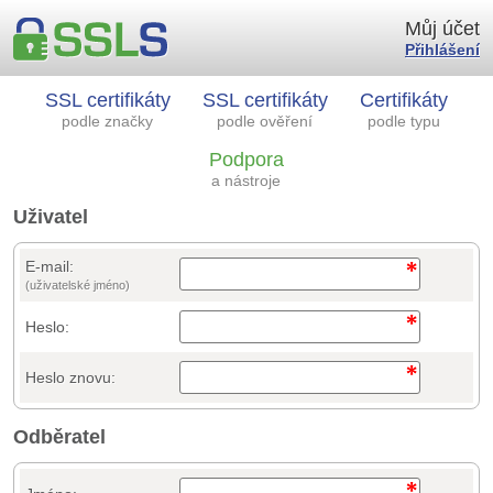
Můj účet
Přihlášení
SSL certifikáty
SSL certifikáty
Certifikáty
podle značky
podle ověření
podle typu
Podpora
a nástroje
Uživatel
E-mail:
(uživatelské jméno)
Heslo:
Heslo znovu:
Odběratel