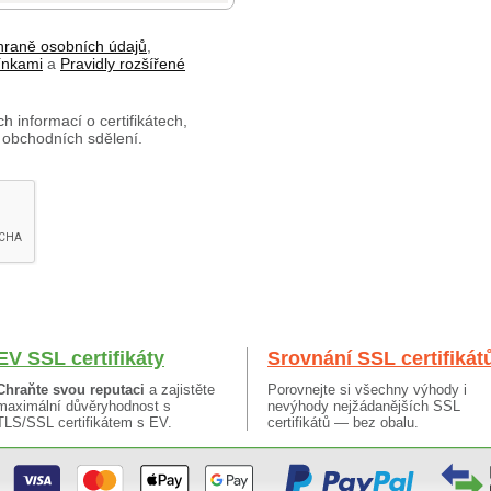
hraně osobních údajů
,
ínkami
a
Pravidly rozšířené
h informací o certifikátech,
 obchodních sdělení.
EV SSL certifikáty
Srovnání SSL certifikát
Chraňte svou reputaci
a zajistěte
Porovnejte si všechny výhody i
maximální důvěryhodnost s
nevýhody nejžádanějších SSL
TLS/SSL certifikátem s EV.
certifikátů — bez obalu.