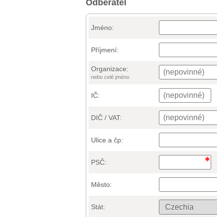
Odběratel
Jméno:
Příjmení:
Organizace:
nebo celé jméno
IČ:
DIČ / VAT:
Ulice a čp:
PSČ:
Město:
Stát: