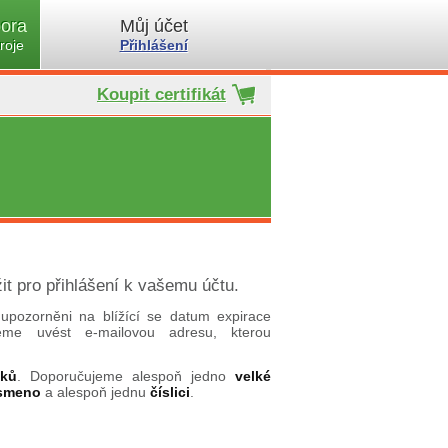
ora
Můj účet
roje
Přihlášení
Koupit certifikát
it pro přihlášení k vašemu účtu.
upozorněni na blížící se datum expirace
ujeme uvést e-mailovou adresu, kterou
aků
. Doporučujeme alespoň jedno
velké
ísmeno
a alespoň jednu
číslici
.