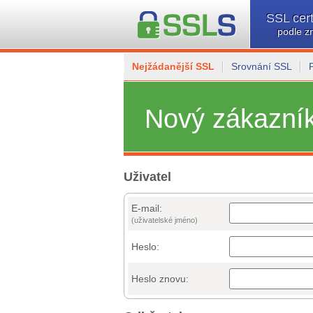
SSL cert
podle z
Nejžádanější SSL
Srovnání SSL
Nový zákazní
Uživatel
E-mail:
(uživatelské jméno)
Heslo:
Heslo znovu: