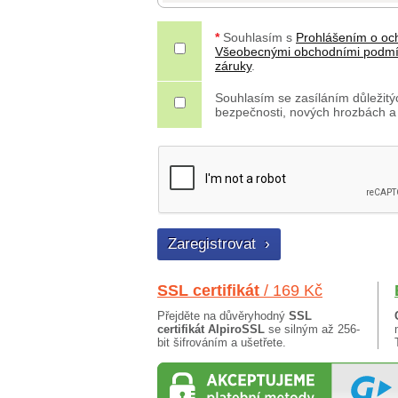
*
Souhlasím s
Prohlášením o oc
Všeobecnými obchodními podm
záruky
.
Souhlasím se zasíláním důležitýc
bezpečnosti, nových hrozbách a
SSL certifikát
/ 169 Kč
Přejděte na důvěryhodný
SSL
certifikát AlpiroSSL
se silným až 256-
bit šifrováním a ušetřete.