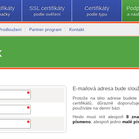
ifikáty
SSL certifikáty
Certifikáty
Podp
načky
podle ověření
podle typu
a nást
Prodloužení
Partner program
Kontakt
k
E-mailová adresa bude slouž
Protože na této adrese budete 
certifikátů, důrazně doporuč
používáte na denní bázi.
Heslo musí mít alespoň
8 zn
písmeno
, alespoň jedno
malé p