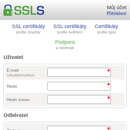
Můj účet
Přihlášení
SSL certifikáty
SSL certifikáty
Certifikáty
podle značky
podle ověření
podle typu
Podpora
a nástroje
Uživatel
E-mail:
(uživatelské jméno)
Heslo:
Heslo znovu:
Odběratel