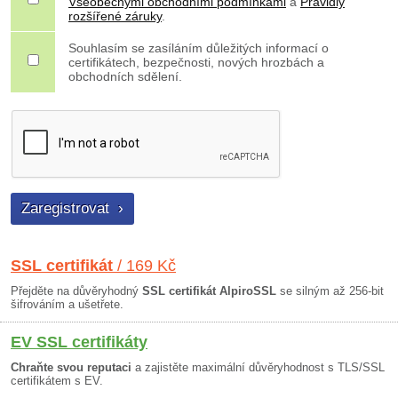
Všeobecnými obchodními podmínkami
a
Pravidly
rozšířené záruky
.
Souhlasím se zasíláním důležitých informací o
certifikátech, bezpečnosti, nových hrozbách a
obchodních sdělení.
SSL certifikát
/ 169 Kč
Přejděte na důvěryhodný
SSL certifikát AlpiroSSL
se silným až 256-bit
šifrováním a ušetřete.
EV SSL certifikáty
Chraňte svou reputaci
a zajistěte maximální důvěryhodnost s TLS/SSL
certifikátem s EV.