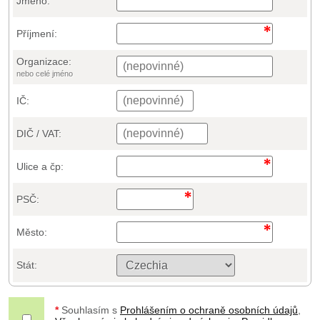
Jméno:
Příjmení:
Organizace:
nebo celé jméno
IČ:
DIČ / VAT:
Ulice a čp:
PSČ:
Město:
Stát:
*
Souhlasím s
Prohlášením o ochraně osobních údajů
,