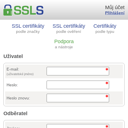
Můj účet
Přihlášení
SSL certifikáty
SSL certifikáty
Certifikáty
podle značky
podle ověření
podle typu
Podpora
a nástroje
Uživatel
E-mail:
(uživatelské jméno)
Heslo:
Heslo znovu:
Odběratel