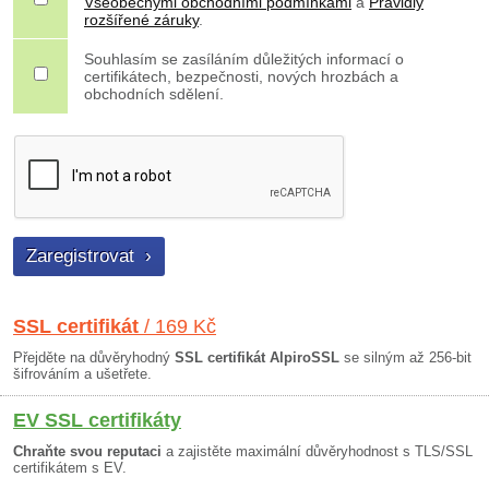
Všeobecnými obchodními podmínkami
a
Pravidly
rozšířené záruky
.
Souhlasím se zasíláním důležitých informací o
certifikátech, bezpečnosti, nových hrozbách a
obchodních sdělení.
SSL certifikát
/ 169 Kč
Přejděte na důvěryhodný
SSL certifikát AlpiroSSL
se silným až 256-bit
šifrováním a ušetřete.
EV SSL certifikáty
Chraňte svou reputaci
a zajistěte maximální důvěryhodnost s TLS/SSL
certifikátem s EV.