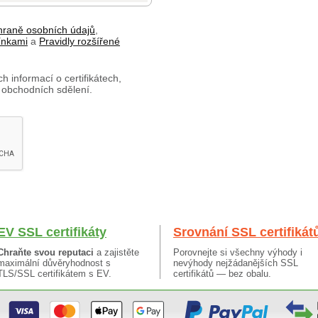
hraně osobních údajů
,
ínkami
a
Pravidly rozšířené
h informací o certifikátech,
 obchodních sdělení.
EV SSL certifikáty
Srovnání SSL certifikát
Chraňte svou reputaci
a zajistěte
Porovnejte si všechny výhody i
maximální důvěryhodnost s
nevýhody nejžádanějších SSL
TLS/SSL certifikátem s EV.
certifikátů — bez obalu.