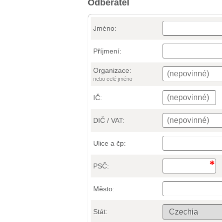
Odběratel
Jméno:
Příjmení:
Organizace:
nebo celé jméno
IČ:
DIČ / VAT:
Ulice a čp:
PSČ:
Město:
Stát: