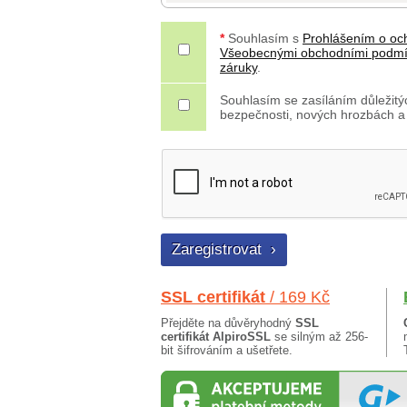
*
Souhlasím s
Prohlášením o oc
Všeobecnými obchodními podm
záruky
.
Souhlasím se zasíláním důležitýc
bezpečnosti, nových hrozbách a
SSL certifikát
/ 169 Kč
Přejděte na důvěryhodný
SSL
certifikát AlpiroSSL
se silným až 256-
bit šifrováním a ušetřete.