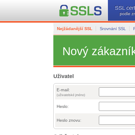
SSL cert
podle z
Nejžádanější SSL
Srovnání SSL
Nový zákazní
Uživatel
E-mail:
(uživatelské jméno)
Heslo:
Heslo znovu: