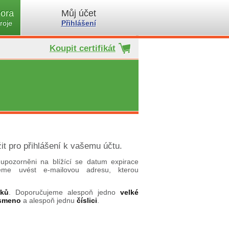
ora
Můj účet
roje
Přihlášení
Koupit certifikát
it pro přihlášení k vašemu účtu.
upozorněni na blížící se datum expirace
ujeme uvést e-mailovou adresu, kterou
aků
. Doporučujeme alespoň jedno
velké
ísmeno
a alespoň jednu
číslici
.