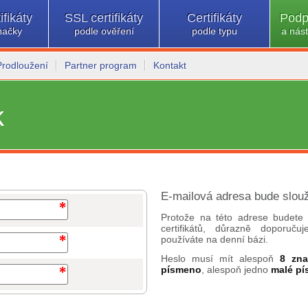
ifikáty
SSL certifikáty
Certifikáty
Podp
načky
podle ověření
podle typu
a nást
Prodloužení
Partner program
Kontakt
k
E-mailová adresa bude slouž
Protože na této adrese budete 
certifikátů, důrazně doporuč
používáte na denní bázi.
Heslo musí mít alespoň
8 zn
písmeno
, alespoň jedno
malé p