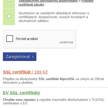
Všeobecnými obchodními podmínkami
a
Pravidly
rozšířené záruky
.
Souhlasím se zasíláním důležitých informací o
certifikátech, bezpečnosti, nových hrozbách a
obchodních sdělení.
SSL certifikát
/ 169 Kč
Přejděte na důvěryhodný
SSL certifikát AlpiroSSL
se silným až 256-bit
šifrováním a ušetřete.
EV SSL certifikáty
Chraňte svou reputaci
a zajistěte maximální důvěryhodnost s TLS/SSL
certifikátem s EV.