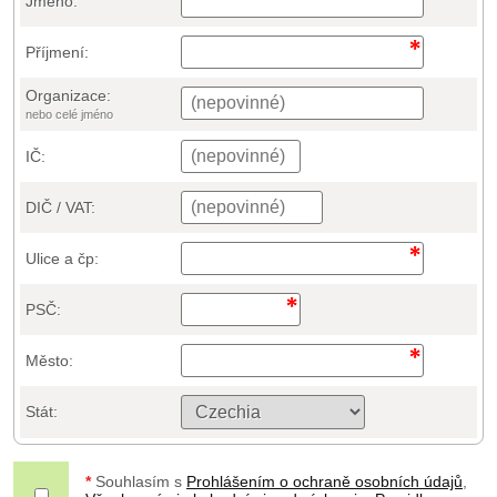
Jméno:
Příjmení:
Organizace:
nebo celé jméno
IČ:
DIČ / VAT:
Ulice a čp:
PSČ:
Město:
Stát:
*
Souhlasím s
Prohlášením o ochraně osobních údajů
,