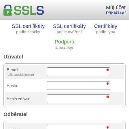
Můj účet
Přihlášení
SSL certifikáty
SSL certifikáty
Certifikáty
podle značky
podle ověření
podle typu
Podpora
a nástroje
Uživatel
E-mail:
(uživatelské jméno)
Heslo:
Heslo znovu:
Odběratel