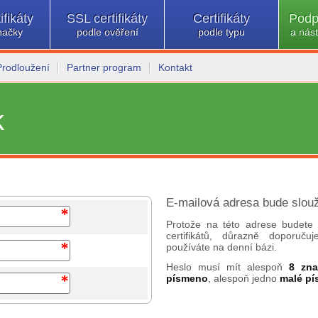
ifikáty
SSL certifikáty
Certifikáty
Podp
načky
podle ověření
podle typu
a nást
Prodloužení
Partner program
Kontakt
k
E-mailová adresa bude slouž
Protože na této adrese budete 
certifikátů, důrazně doporuč
používáte na denní bázi.
Heslo musí mít alespoň
8 zn
písmeno
, alespoň jedno
malé p