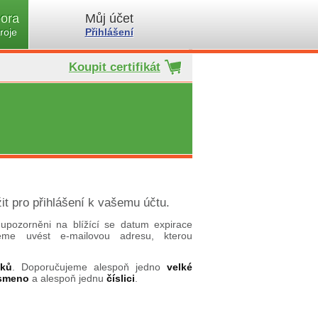
ora
Můj účet
roje
Přihlášení
Koupit certifikát
it pro přihlášení k vašemu účtu.
upozorněni na blížící se datum expirace
ujeme uvést e-mailovou adresu, kterou
aků
. Doporučujeme alespoň jedno
velké
ísmeno
a alespoň jednu
číslici
.