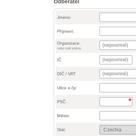
Odběratel
Jméno:
Příjmení:
Organizace:
nebo celé jméno
IČ:
DIČ / VAT:
Ulice a čp:
PSČ:
Město:
Stát: