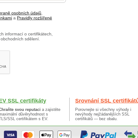
hraně osobních údajů
,
ínkami
a
Pravidly rozšířené
h informací o certifikátech,
 obchodních sdělení.
EV SSL certifikáty
Srovnání SSL certifikát
Chraňte svou reputaci
a zajistěte
Porovnejte si všechny výhody i
maximální důvěryhodnost s
nevýhody nejžádanějších SSL
TLS/SSL certifikátem s EV.
certifikátů — bez obalu.