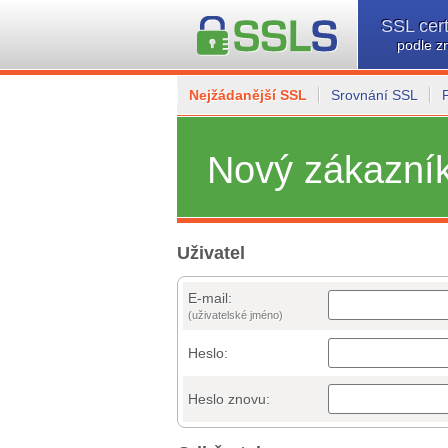
SSL cert
podle z
Nejžádanější SSL
Srovnání SSL
Nový zákazní
Uživatel
E-mail:
(uživatelské jméno)
Heslo:
Heslo znovu: