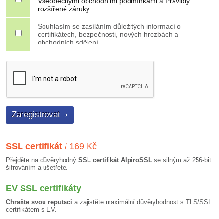
Všeobecnými obchodními podmínkami
a
Pravidly
rozšířené záruky
.
Souhlasím se zasíláním důležitých informací o
certifikátech, bezpečnosti, nových hrozbách a
obchodních sdělení.
SSL certifikát
/ 169 Kč
Přejděte na důvěryhodný
SSL certifikát AlpiroSSL
se silným až 256-bit
šifrováním a ušetřete.
EV SSL certifikáty
Chraňte svou reputaci
a zajistěte maximální důvěryhodnost s TLS/SSL
certifikátem s EV.