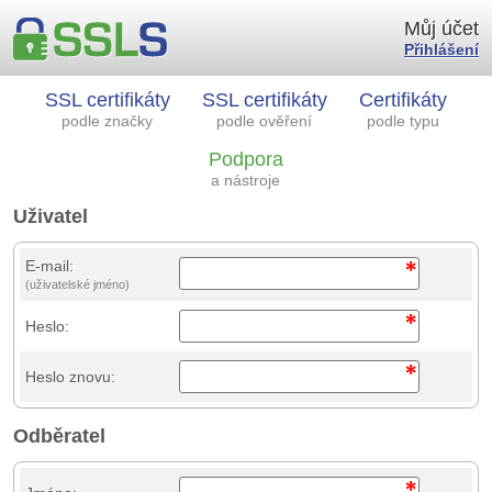
Můj účet
Přihlášení
SSL certifikáty
SSL certifikáty
Certifikáty
podle značky
podle ověření
podle typu
Podpora
a nástroje
Uživatel
E-mail:
(uživatelské jméno)
Heslo:
Heslo znovu:
Odběratel