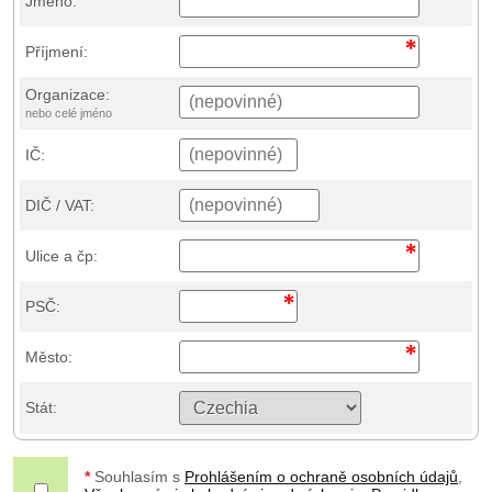
Jméno:
Příjmení:
Organizace:
nebo celé jméno
IČ:
DIČ / VAT:
Ulice a čp:
PSČ:
Město:
Stát:
*
Souhlasím s
Prohlášením o ochraně osobních údajů
,