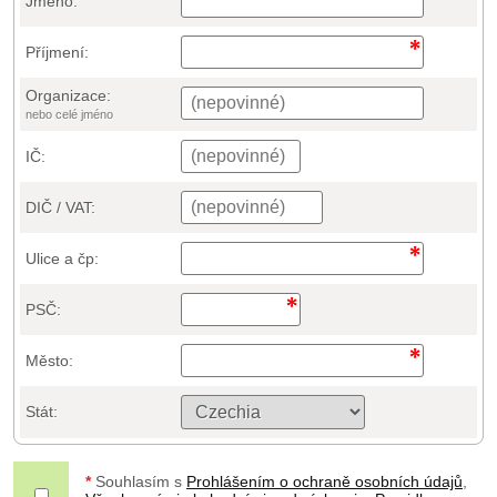
Jméno:
Příjmení:
Organizace:
nebo celé jméno
IČ:
DIČ / VAT:
Ulice a čp:
PSČ:
Město:
Stát:
*
Souhlasím s
Prohlášením o ochraně osobních údajů
,