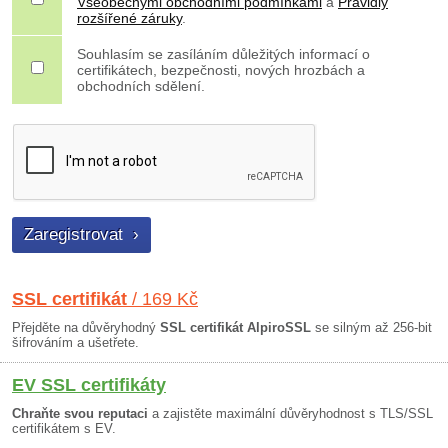
Všeobecnými obchodními podmínkami
a
Pravidly
rozšířené záruky
.
Souhlasím se zasíláním důležitých informací o
certifikátech, bezpečnosti, nových hrozbách a
obchodních sdělení.
SSL certifikát
/ 169 Kč
Přejděte na důvěryhodný
SSL certifikát AlpiroSSL
se silným až 256-bit
šifrováním a ušetřete.
EV SSL certifikáty
Chraňte svou reputaci
a zajistěte maximální důvěryhodnost s TLS/SSL
certifikátem s EV.