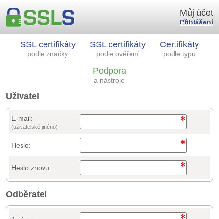
Můj účet
Přihlášení
SSL certifikáty
SSL certifikáty
Certifikáty
podle značky
podle ověření
podle typu
Podpora
a nástroje
Uživatel
E-mail:
(uživatelské jméno)
Heslo:
Heslo znovu:
Odběratel