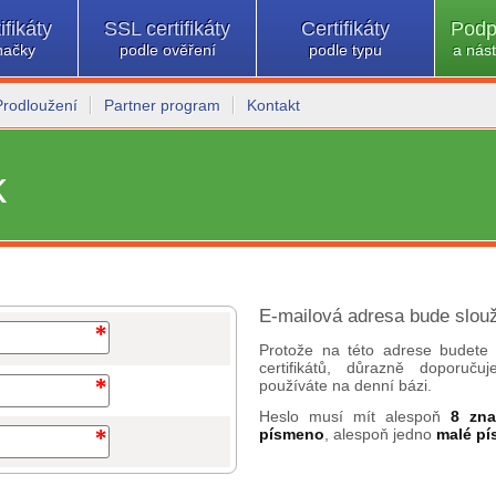
ifikáty
SSL certifikáty
Certifikáty
Podp
načky
podle ověření
podle typu
a nást
Prodloužení
Partner program
Kontakt
k
E-mailová adresa bude slouž
Protože na této adrese budete 
certifikátů, důrazně doporuč
používáte na denní bázi.
Heslo musí mít alespoň
8 zn
písmeno
, alespoň jedno
malé p