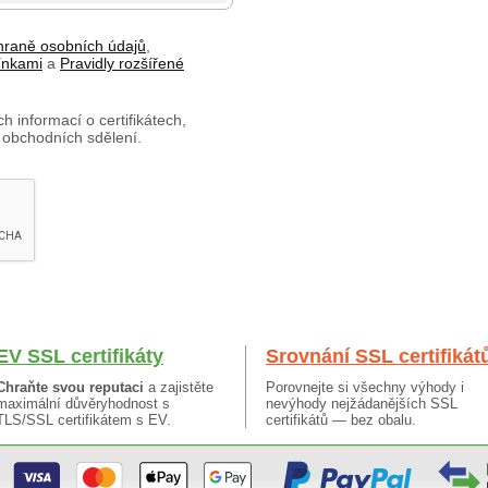
hraně osobních údajů
,
ínkami
a
Pravidly rozšířené
h informací o certifikátech,
 obchodních sdělení.
EV SSL certifikáty
Srovnání SSL certifikát
Chraňte svou reputaci
a zajistěte
Porovnejte si všechny výhody i
maximální důvěryhodnost s
nevýhody nejžádanějších SSL
TLS/SSL certifikátem s EV.
certifikátů — bez obalu.