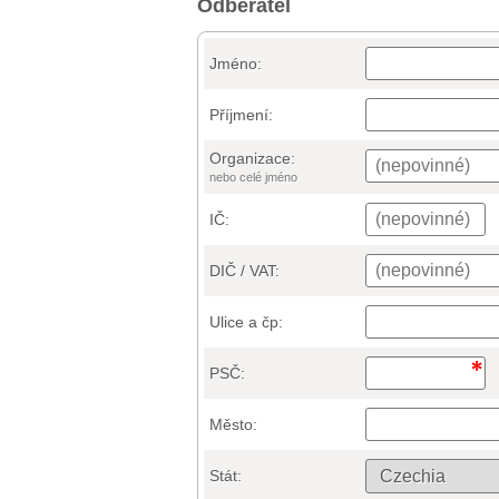
Odběratel
Jméno:
Příjmení:
Organizace:
nebo celé jméno
IČ:
DIČ / VAT:
Ulice a čp:
PSČ:
Město:
Stát: