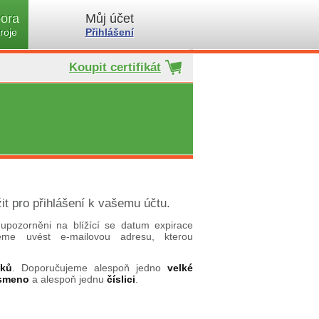
ora
Můj účet
roje
Přihlášení
Koupit certifikát
it pro přihlášení k vašemu účtu.
upozorněni na blížící se datum expirace
ujeme uvést e-mailovou adresu, kterou
aků
. Doporučujeme alespoň jedno
velké
ísmeno
a alespoň jednu
číslici
.