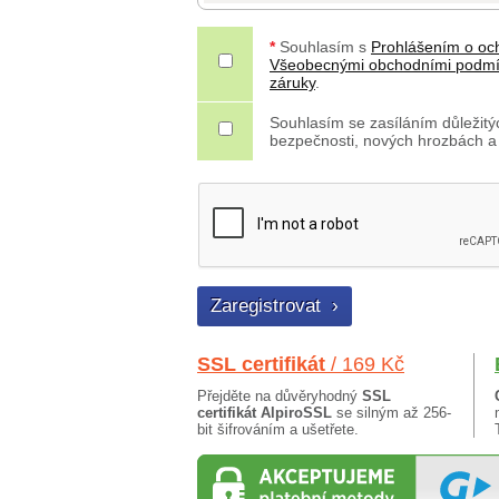
*
Souhlasím s
Prohlášením o oc
Všeobecnými obchodními podm
záruky
.
Souhlasím se zasíláním důležitýc
bezpečnosti, nových hrozbách a
SSL certifikát
/ 169 Kč
Přejděte na důvěryhodný
SSL
certifikát AlpiroSSL
se silným až 256-
bit šifrováním a ušetřete.