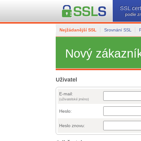
SSL cert
podle z
Nejžádanější SSL
Srovnání SSL
Nový zákazní
Uživatel
E-mail:
(uživatelské jméno)
Heslo:
Heslo znovu: