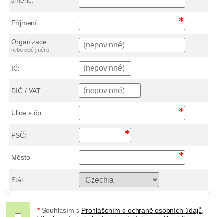
Jméno:
Příjmení:
Organizace:
nebo celé jméno
IČ:
DIČ / VAT:
Ulice a čp:
PSČ:
Město:
Stát:
*
Souhlasím s
Prohlášením o ochraně osobních údajů
,