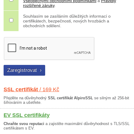
Všeobecnými obchodními podmínkami
a
Pravidly
rozšířené záruky
.
Souhlasím se zasíláním důležitých informací o
certifikátech, bezpečnosti, nových hrozbách a
obchodních sdělení.
SSL certifikát
/ 169 Kč
Přejděte na důvěryhodný
SSL certifikát AlpiroSSL
se silným až 256-bit
šifrováním a ušetřete.
EV SSL certifikáty
Chraňte svou reputaci
a zajistěte maximální důvěryhodnost s TLS/SSL
certifikátem s EV.