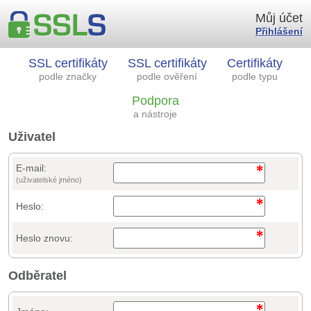
Můj účet
Přihlášení
SSL certifikáty
SSL certifikáty
Certifikáty
podle značky
podle ověření
podle typu
Podpora
a nástroje
Uživatel
E-mail:
(uživatelské jméno)
Heslo:
Heslo znovu:
Odběratel